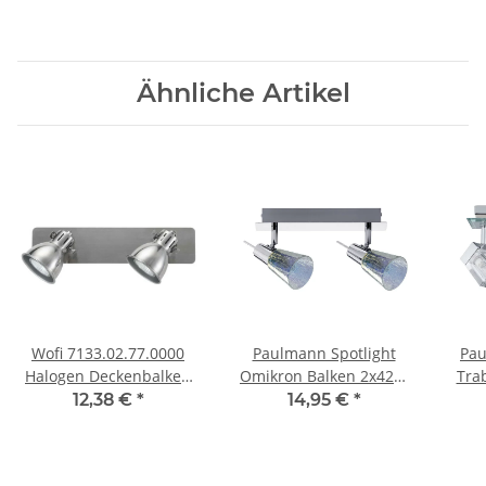
Ähnliche Artikel
Wofi 7133.02.77.0000
Paulmann Spotlight
Pau
Halogen Deckenbalken
Omikron Balken 2x42W
Tra
Gent Perlgrau warmweiß
G9 230V Chrom
Ch
12,38 €
*
14,95 €
*
2 x 35W GU10
Metall/Glas