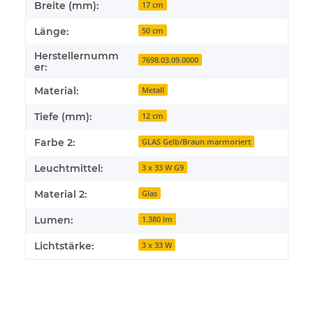
Breite (mm):
17 cm
Länge:
50 cm
Herstellernumm
7698.03.09.0000
er:
Material:
Metall
Tiefe (mm):
12 cm
Farbe 2:
GLAS Gelb/Braun marmoriert
Leuchtmittel:
3 x 33 W G9
Material 2:
Glas
Lumen:
1.380 lm
Lichtstärke:
3 x 33 W