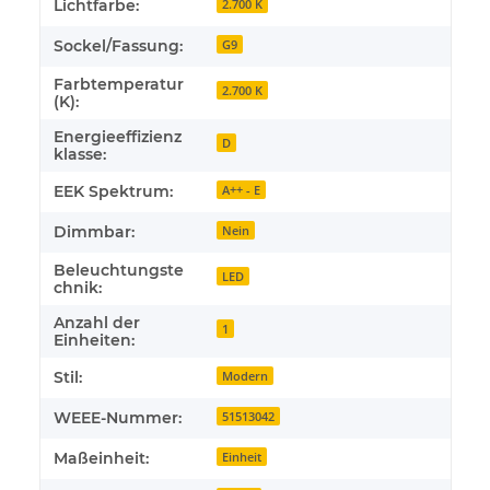
Lichtfarbe:
2.700 K
Sockel/Fassung:
G9
Farbtemperatur
2.700 K
(K):
Energieeffizienz
D
klasse:
EEK Spektrum:
A++ - E
Dimmbar:
Nein
Beleuchtungste
LED
chnik:
Anzahl der
1
Einheiten:
Stil:
Modern
WEEE-Nummer:
51513042
Maßeinheit:
Einheit