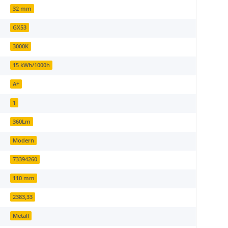
32 mm
GX53
3000K
15 kWh/1000h
A+
1
360Lm
Modern
73394260
110 mm
2383,33
Metall