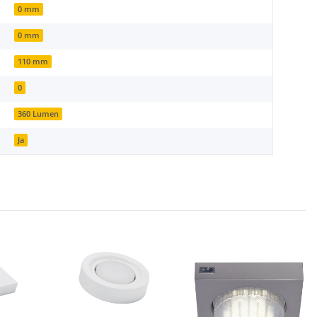
0 mm
0 mm
110 mm
0
360 Lumen
Ja