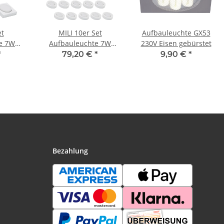
et
MILI 10er Set
Aufbauleuchte GX53
e 7W
Aufbauleuchte 7W
230V Eisen gebürstet
eslicht
GX53 4000K Tageslicht
*
79,20 €
*
9,90 €
*
 Weiss
230V 520 lumen Weiß
Bezahlung