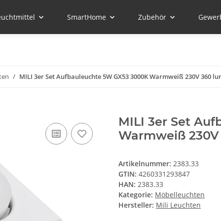
euchtmittel
SmartHome
Zubehör
Gewer
ten
MILI 3er Set Aufbauleuchte 5W GX53 3000K Warmweiß 230V 360 lu
MILI 3er Set Au
Warmweiß 230V 
Artikelnummer:
2383.33
GTIN:
4260331293847
HAN:
2383.33
Kategorie:
Möbelleuchten
Hersteller:
Mili Leuchten