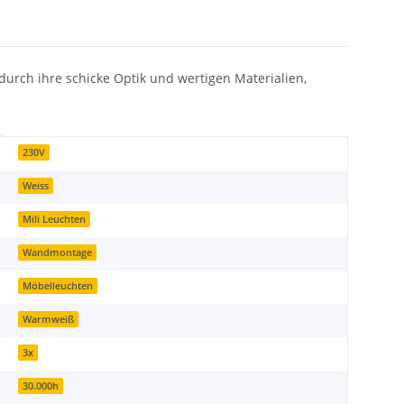
urch ihre schicke Optik und wertigen Materialien,
230V
Weiss
Mili Leuchten
Wandmontage
Möbelleuchten
Warmweiß
3x
30.000h