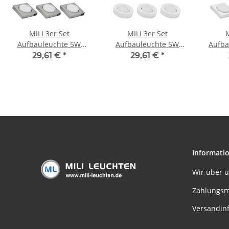
MILI 3er Set
MILI 3er Set
M
Aufbauleuchte 5W
Aufbauleuchte 5W
Aufba
GX53 3000K Warmweiß
GX53 3000K Warmweiss
Tage
29,61 €
*
29,61 €
*
230V 360 lumen Eisen
230V 360 lumen Weiß
gebürstet
Informati
Wir über 
Zahlungsm
Versandin