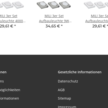
ILI 3er Set
MILI 3er Set
MILI 3er S
uleuchte 4000K
Aufbauleuchte 9W
Aufbauleucht
slicht 230V 520
GX53 4000K Tageslicht
GX53 4000K Tag
29,61 €
*
34,65 €
*
29,61 €
lumen Weiss 7W GX53
230V 520 lumen Eisen
230V 520 lumen
gebürstet
onen
Gesetzliche Informationen
uns
Datenschutz
öglichkeiten
AGB
formationen
Sitemap
Impressum