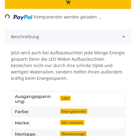
ading...
Komponenten werden geladen ...
Beschreibung
Jetzt wird auch bei Aufbauleuchten jede Menge Energie
gespart! Denn die LED Möbel-Aufbauleuchten
bestechen nicht nur durch ihre schicke Optik und
wertigen Materialien, sondern helfen Ihnen außerdem
kräftig beim Energiesparen.
Ausgangsspann
Produkteigenschaft
Wert
230V
ung:
Farbe:
Eisen gebürstet
Marke:
Mili Leuchten
Montage:
Wandmontage