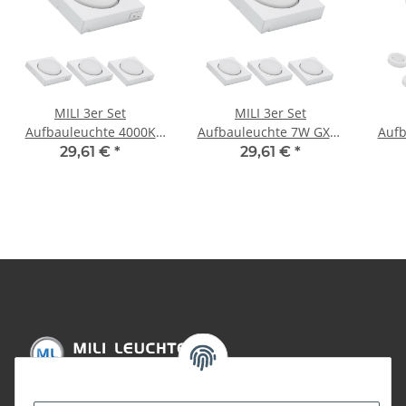
MILI 3er Set
MILI 3er Set
Aufbauleuchte 4000K
Aufbauleuchte 7W GX53
Aufb
Tageslicht 230V 520
4000K Tageslicht 230V
400
29,61 €
*
29,61 €
*
lumen Weiss 7W GX53
520 lumen Weiss