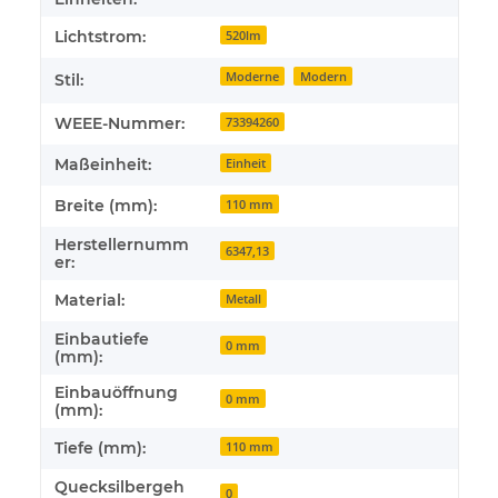
Lichtstrom:
520lm
Moderne
Modern
Stil:
WEEE-Nummer:
73394260
Maßeinheit:
Einheit
Breite (mm):
110 mm
Herstellernumm
6347,13
er:
Material:
Metall
Einbautiefe
0 mm
(mm):
Einbauöffnung
0 mm
(mm):
Tiefe (mm):
110 mm
Quecksilbergeh
0