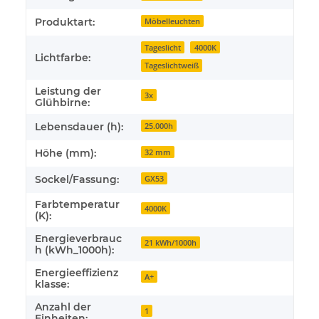
Produktart:
Möbelleuchten
Tageslicht
4000K
Lichtfarbe:
Tageslichtweiß
Leistung der
3x
Glühbirne:
Lebensdauer (h):
25.000h
Höhe (mm):
32 mm
Sockel/Fassung:
GX53
Farbtemperatur
4000K
(K):
Energieverbrauc
21 kWh/1000h
h (kWh_1000h):
Energieeffizienz
A+
klasse:
Anzahl der
1
Einheiten: