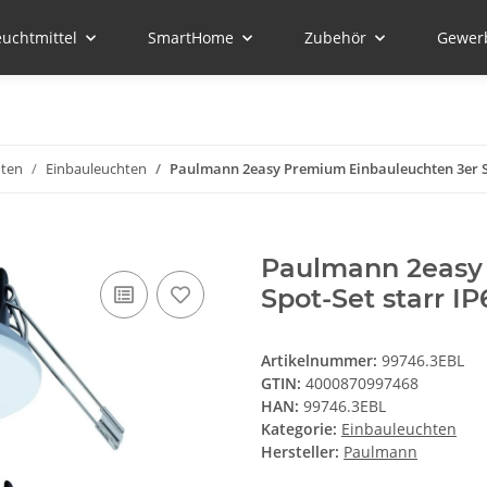
euchtmittel
SmartHome
Zubehör
Gewer
hten
Einbauleuchten
Paulmann 2easy Premium Einbauleuchten 3er S
Paulmann 2easy
Spot-Set starr 
Artikelnummer:
99746.3EBL
GTIN:
4000870997468
HAN:
99746.3EBL
Kategorie:
Einbauleuchten
Hersteller:
Paulmann