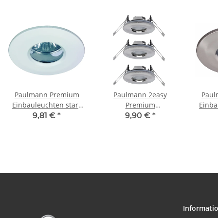
Paulmann Premium
Paulmann 2easy
Paul
Einbauleuchten starr
Premium
Einba
IP65 max.35W 12V
Einbauleuchten 3er
IP6
9,81 €
*
9,90 €
*
GU5,3 51mm Weiß/Alu
Spot-Set starr IP65
GU5
Zink
51mm Eisen gebürstet
gebü
Informati