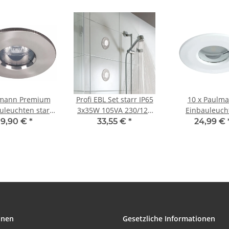
mann Premium
Profi EBL Set starr IP65
10 x Paulm
uleuchten starr
3x35W 105VA 230/12V
Einbauleuch
5 max.35W 12V
GU5,3 51mm Weiß/Alu
Einbaustrahle
9,90 €
*
33,55 €
*
24,99 €
,3 51mm Eisen
Zink
Premium Line 
rstet/Alu Zink
Silber IP65 ink
Sockel
onen
Gesetzliche Informationen