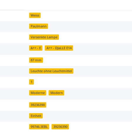
Weiss
Paulmann
Versenkte Lampe
A++ - E
A++ - DJaLLE E14
87 mm
Leuchte ohne Leuchtmittel
1
Moderne
Modern
39236390
Einheit
99746.3EBL
39236390