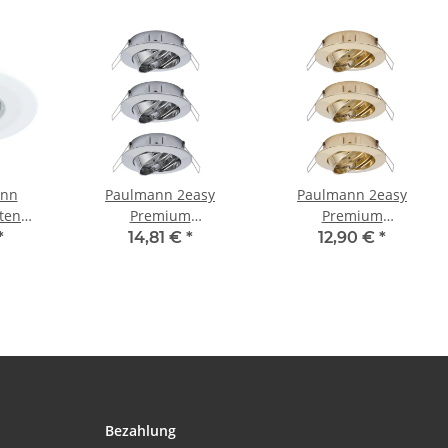
ann
Paulmann 2easy
Paulmann 2easy
ten
Premium
Premium
r Set
Einbauleuchten 3er
Einbauleuchten 3er
*
14,81 €
*
12,90 €
*
starr
Spot-Set schwenkbar
Spot-Set schwenkbar
l GU10
51mm Chrom
51mm Gold
Bezahlung