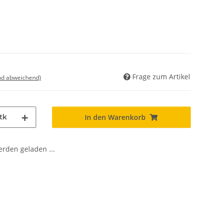
Frage zum Artikel
nd abweichend)
tk
In den Warenkorb
den geladen ...