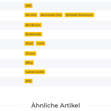
IP65
Alu Zink
Aluminium Zinc
Edelstahl Aluminium
80-140 mm
Rostfrei Alu
Rond
rund
75 mm
880 g
Lampe coulée
IP65
Ähnliche Artikel