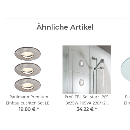
Ähnliche Artikel
Paulmann Premium
Profi EBL Set starr IP65
Pa
Einbauleuchten Set LED
3x35W 105VA 230/12V
Ein
starr IP65 3x4W 230/12V
GU5,3 51mm Weiß/Alu
IP65
19,80 €
*
34,22 €
*
GU5,3 51mm Eisen
Zink
51
gebürstet