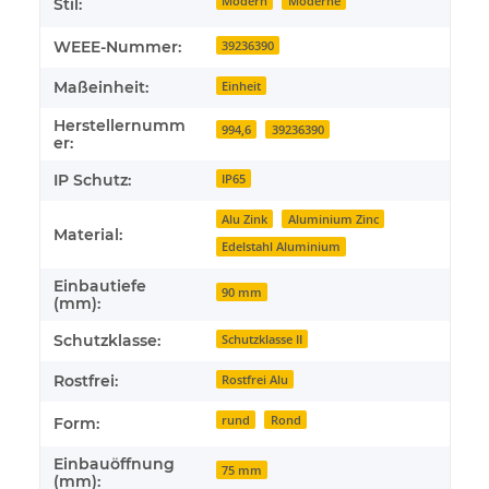
Modern
Moderne
Stil:
WEEE-Nummer:
39236390
Maßeinheit:
Einheit
Herstellernumm
994,6
39236390
er:
IP Schutz:
IP65
Alu Zink
Aluminium Zinc
Material:
Edelstahl Aluminium
Einbautiefe
90 mm
(mm):
Schutzklasse:
Schutzklasse II
Rostfrei:
Rostfrei Alu
rund
Rond
Form:
Einbauöffnung
75 mm
(mm):