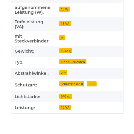
aufgenommene
15 W
Leistung (W):
Trafoleistung
15 VA
(VA):
mit
Ja
Steckverbinder:
Gewicht:
1932 g
Typ:
Einbauleuchten
Abstrahlwinkel:
25°
Schutzklasse II
IP65
Schutzart:
Lichtstärke:
640 cd
Leistung:
15 VA