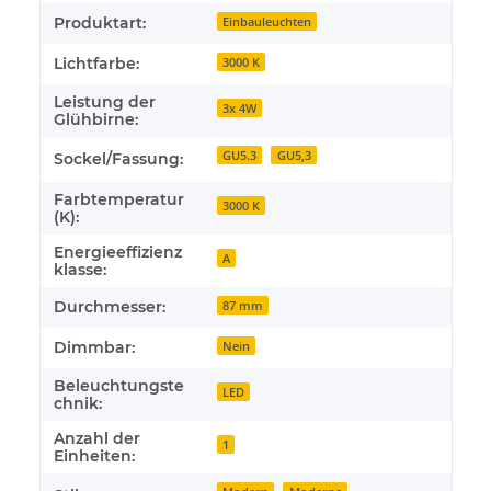
Produktart:
Einbauleuchten
Lichtfarbe:
3000 K
Leistung der
3x 4W
Glühbirne:
GU5.3
GU5,3
Sockel/Fassung:
Farbtemperatur
3000 K
(K):
Energieeffizienz
A
klasse:
Durchmesser:
87 mm
Dimmbar:
Nein
Beleuchtungste
LED
chnik:
Anzahl der
1
Einheiten: