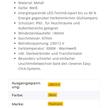
Material: Metall
Farbe: Weiß
energiesparende LED-Technik (spart bis zu 80 %
Energie gegenüber herkömmlichen Glühlampen)
Schutzart: IP65 , für Feuchträume und
Außenbereiche geeignet
Mindesteinbautiefe: >90mm
Durchmesser: 87mm
Betriebsspannung: 230/12 V
Farbtemperatur: 3000K - Warmweiß
inkl. Steckverbinder und Transformator
Besonders schneller und einfacher
Leuchtmittelwechsel dank des cleveren Easy-
Click-Systems.
Ausgangsspann
Produkteigenschaft
Wert
230/12 V
ung:
Farbe:
Weiss
Marke:
Paulmann