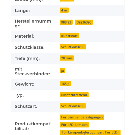
Länge:
4 m
Herstellernumm
988,93
39236390
er:
Material:
Kunststoff
Schutzklasse:
Schutzklasse III
Tiefe (mm):
28 mm
mit
Ja
Steckverbinder:
Gewicht:
185 g
Typ:
Nicht zutreffend
Schutzart:
Schutzklasse III
Für Lampenbefestigungen
Produktkompati
Für LED-Lampen
bilität:
Für Lampenbefestigungen, Für LED-