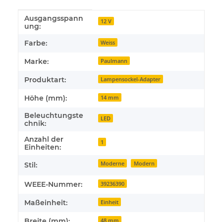
Ausgangsspann
Produkteigenschaft
Wert
12 V
ung:
Farbe:
Weiss
Marke:
Paulmann
Produktart:
Lampensockel-Adapter
Höhe (mm):
14 mm
Beleuchtungste
LED
chnik:
Anzahl der
1
Einheiten:
Moderne
Modern
Stil:
WEEE-Nummer:
39236390
Maßeinheit:
Einheit
Breite (mm):
48 mm