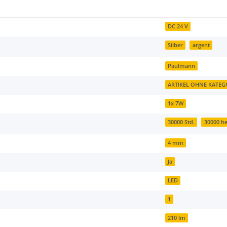
DC 24 V
Silber
argent
Paulmann
ARTIKEL OHNE KATEG
1x 7W
30000 Std.
30000 he
4 mm
Ja
LED
1
210 lm