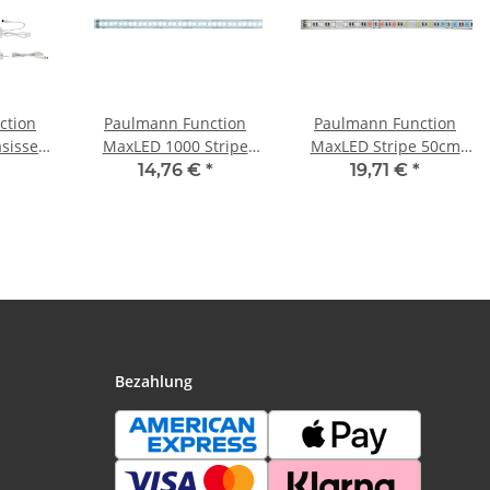
ction
Paulmann Function
Paulmann Function
sisset
MaxLED 1000 Stripe
MaxLED Stripe 50cm
4V 36VA
50cm Tageslichtweiß
RGBW 6W 24V Silber
14,76 €
*
19,71 €
*
toff
6W 24V Silber
Kunststoff
Bezahlung