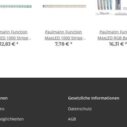
mann Function
Paulmann Function
Paulmann Fun
ED 1000 Stripe
MaxLED 1000 Stripe
MaxLED RGB Ba
 Warmweiß 7W
50cm Warmweiß 7W
1,5m 20W 230/2
12,83 €
*
7,78 €
*
16,31 €
*
ilber Kunststoff
24V Silber
Silber Kunsts
onen
Gesetzliche Informationen
uns
Datenschutz
öglichkeiten
AGB