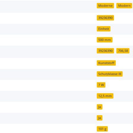
Moderne
Modern
39236390
Einheit
500 mm
39236390
706,58
Kunststoff
Schutzklasse III
7 W
12,5 mm
Ja
Ja
101 g