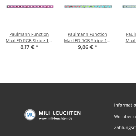
Paulmann Function
Paulmann Function
Paul
MaxLED RGB Stripe 1m
MaxLED RGB Stripe 1m
MaxL
13,5W 24V Silber
13,5W 24V Silber
50cm
8,17 €
*
9,86 €
*
Kunststoff
24V S
Informati
Wir über 
Zahlungsm