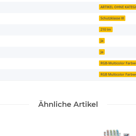
ARTIKEL OHNE KATEG
Schutzklasse III
210 lm
Ja
Ja
RGB-Multicolor Farbw
RGB Multicolor Farbw
Ähnliche Artikel