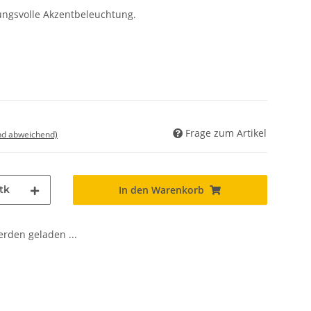
mungsvolle Akzentbeleuchtung.
Frage zum Artikel
nd abweichend)
tk
In den Warenkorb
den geladen ...