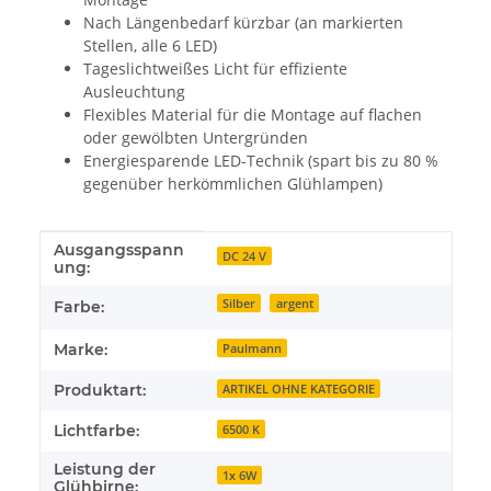
Nach Längenbedarf kürzbar (an markierten
Stellen, alle 6 LED)
Tageslichtweißes Licht für effiziente
Ausleuchtung
Flexibles Material für die Montage auf flachen
oder gewölbten Untergründen
Energiesparende LED-Technik (spart bis zu 80 %
gegenüber herkömmlichen Glühlampen)
Ausgangsspann
Produkteigenschaft
Wert
DC 24 V
ung:
Silber
argent
Farbe:
Marke:
Paulmann
Produktart:
ARTIKEL OHNE KATEGORIE
Lichtfarbe:
6500 K
Leistung der
1x 6W
Glühbirne: