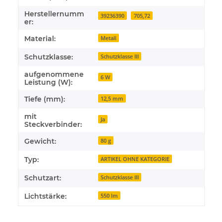
Herstellernumm
39236390
705,72
er:
Material:
Metall
Schutzklasse:
Schutzklasse III
aufgenommene
6 W
Leistung (W):
Tiefe (mm):
12,5 mm
mit
Ja
Steckverbinder:
Gewicht:
80 g
Typ:
ARTIKEL OHNE KATEGORIE
Schutzart:
Schutzklasse III
Lichtstärke:
550 lm