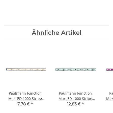
Ähnliche Artikel
Paulmann Function
Paulmann Function
Pa
MaxLED 1000 Stripe
MaxLED 1000 Stripe
Max
50cm Warmweiß 7W 24V
50cm Warmweiß 7W 24V
7,78 €
*
12,83 €
*
Silber
Silber Kunststoff