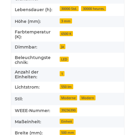
30000 Std.
30000 heures.
Lebensdauer (h):
Höhe (mm):
3 mm
Farbtemperatur
6500 K
(K):
Dimmbar:
Ja
Beleuchtungste
LED
chnik:
Anzahl der
1
Einheiten:
Lichtstrom:
550 lm
Moderne
Modern
Stil:
WEEE-Nummer:
39236390
Maßeinheit:
Einheit
Breite (mm):
500 mm