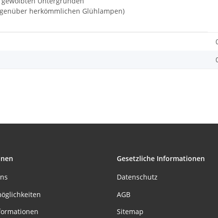
er gewölbten Untergründen
gegenüber herkömmlichen Glühlampen)
onen
Gesetzliche Informationen
uns
Datenschutz
öglichkeiten
AGB
formationen
Sitemap