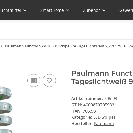
euchtmittel
SmartHome
Zubehör
Gewer
Paulmann Function YourLED Stripe 3m Tageslichtweiß 9,7W 12V DC We
Paulmann Functi
Tageslichtweiß 
Artikelnummer:
705.93
GTIN:
4000870705933
HAN:
705.93
Kategorie:
LED Stripes
Hersteller:
Paulmann