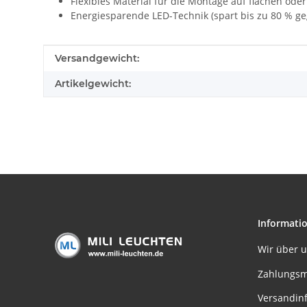
Flexibles Material für die Montage auf flachen od
Energiesparende LED-Technik (spart bis zu 80 % 
Produkteigenschaft
Wert
Versandgewicht:
Artikelgewicht:
Informati
Wir über 
Zahlungsm
Versandin