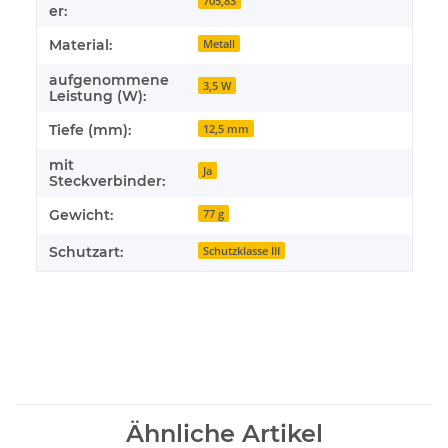
705,83
er:
Material:
Metall
aufgenommene
3,5 W
Leistung (W):
Tiefe (mm):
12,5 mm
mit
Ja
Steckverbinder:
Gewicht:
77 g
Schutzart:
Schutzklasse III
Ähnliche Artikel