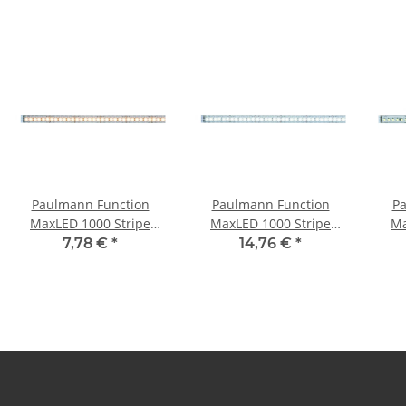
Paulmann Function
Paulmann Function
Pa
MaxLED 1000 Stripe
MaxLED 1000 Stripe
Ma
50cm Warmweiß 7W 24V
50cm Tageslichtweiß 6W
50cm
7,78 €
*
14,76 €
*
Silber
24V Silber