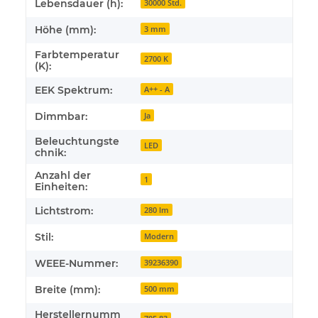
Lebensdauer (h):
30000 Std.
Höhe (mm):
3 mm
Farbtemperatur
2700 K
(K):
EEK Spektrum:
A++ - A
Dimmbar:
Ja
Beleuchtungste
LED
chnik:
Anzahl der
1
Einheiten:
Lichtstrom:
280 lm
Stil:
Modern
WEEE-Nummer:
39236390
Breite (mm):
500 mm
Herstellernumm