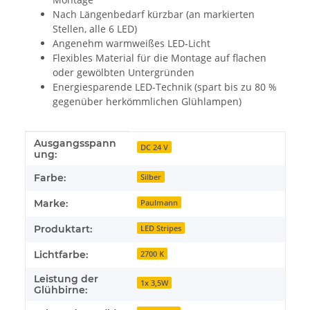
Nach Längenbedarf kürzbar (an markierten
Stellen, alle 6 LED)
Angenehm warmweißes LED-Licht
Flexibles Material für die Montage auf flachen
oder gewölbten Untergründen
Energiesparende LED-Technik (spart bis zu 80 %
gegenüber herkömmlichen Glühlampen)
Ausgangsspann
Produkteigenschaft
Wert
DC 24 V
ung:
Farbe:
Silber
Marke:
Paulmann
Produktart:
LED Stripes
Lichtfarbe:
2700 K
Leistung der
1x 3,5W
Glühbirne: