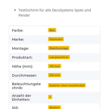
Textilschirm für alle DecoSystems Spots und
Pendel
Produkteigenschaft
Wert
Farbe:
Blau
Marke:
Paulmann
Montage:
Wandmontage
Produktart:
Lampenschirm
Höhe (mm):
152 mm
Durchmesser:
255 mm
Beleuchtungste
Zubehör ohne Leuchtmittel
chnik:
Anzahl der
1
Einheiten:
Stil:
Modern