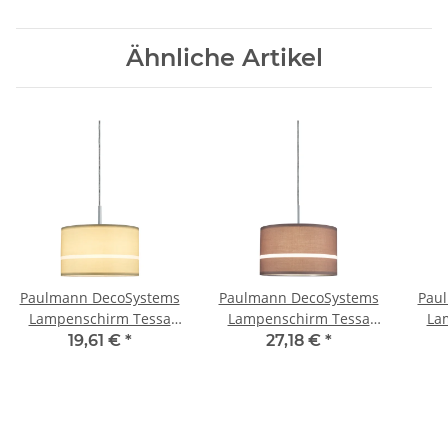
Ähnliche Artikel
Paulmann DecoSystems
Paulmann DecoSystems
Pau
Lampenschirm Tessa
Lampenschirm Tessa
La
50W Gelb Stoff
max 50W Dunkelbraun
5
19,61 €
*
27,18 €
*
Stoff