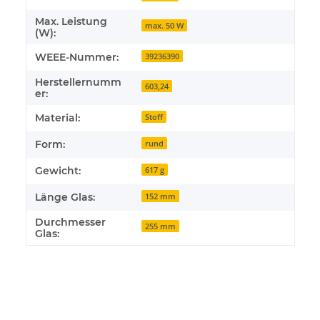
Max. Leistung
max. 50 W
(W):
WEEE-Nummer:
39236390
Herstellernumm
603,24
er:
Material:
Stoff
Form:
rund
Gewicht:
617 g
Länge Glas:
152 mm
Durchmesser
255 mm
Glas: