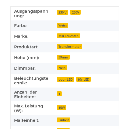
Ausgangsspann
Produkteigenschaft
Wert
230 V
230V
ung:
Farbe:
Weiss
Marke:
Mili Leuchten
Produktart:
Transformator
Höhe (mm):
39mm
Dimmbar:
Nein
Beleuchtungste
pour LED
für LED
chnik:
Anzahl der
1
Einheiten:
Max. Leistung
15W
(W):
Maßeinheit:
Einheit