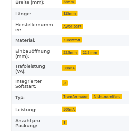
Breite (mm):
38mm
Länge:
125mm
Herstellernumm
AW01-0037
er:
Material:
Kunststoff
Einbauöffnung
22,5mm
22,5 mm
(mm):
Trafoleistung
500mA
(VA):
Integrierter
Ja
Softstart:
Transformator
Nicht zutreffend
Typ:
Leistung:
500mA
Anzahl pro
1
Packung: