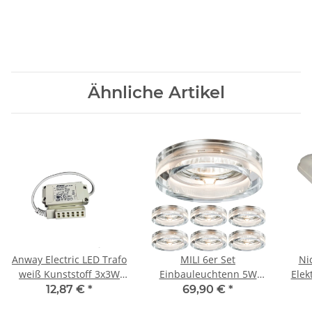
Ähnliche Artikel
Anway Electric LED Trafo
MILI 6er Set
Ni
weiß Kunststoff 3x3W
Einbauleuchtenn 5W
Elek
700mA 12,5V IP20 AC/DC
GU10 3000K 230V 350
23
12,87 €
*
69,90 €
*
230V 12V
lumen Klar