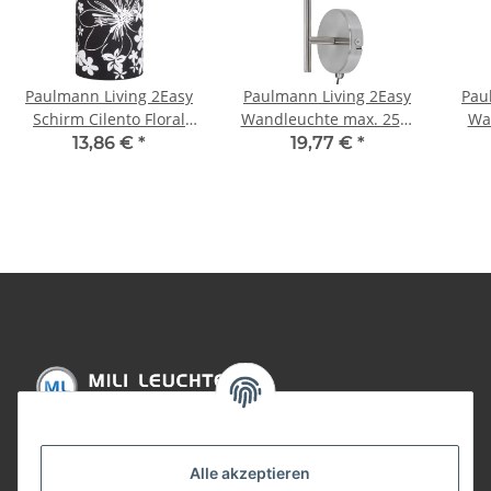
Paulmann Living 2Easy
Paulmann Living 2Easy
Pau
Schirm Cilento Floral
Wandleuchte max. 25W
Wa
Schwarz Stoff
E27 Eisen gebürstet
1x1
13,86 €
*
19,77 €
*
Lampenschirm E27
230V
geb
Informationen
Alle akzeptieren