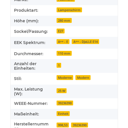
Produktart:
Lampenschirm
Höhe (mm):
280 mm
Sockel/Fassung:
E27
A++ - E
A++ - DJaLLE E14
EEK Spektrum:
Durchmesser:
110 mm
Anzahl der
1
Einheiten:
Moderne
Modern
Stil:
Max. Leistung
25 W
(W):
WEEE-Nummer:
39236390
Maßeinheit:
Einheit
Herstellernumm
998,53
39236390