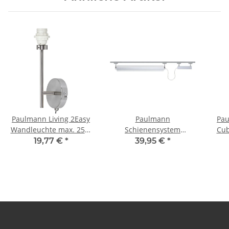
Paulmann Living 2Easy
Paulmann
Pau
Wandleuchte max. 25W
Schienensystem
Cub
E27 Eisen gebürstet
Light&Easy URail Spot
345
19,77 €
*
39,95 €
*
230V
LF-Line max. 21W G5
Chrom matt 230V Metall