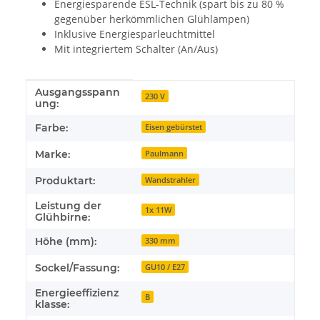
Energiesparende ESL-Technik (spart bis zu 80 %
gegenüber herkömmlichen Glühlampen)
Inklusive Energiesparleuchtmittel
Mit integriertem Schalter (An/Aus)
Ausgangsspann
Produkteigenschaft
Wert
230 V
ung:
Farbe:
Eisen gebürstet
Marke:
Paulmann
Produktart:
Wandstrahler
Leistung der
1x 11W
Glühbirne:
Höhe (mm):
330 mm
Sockel/Fassung:
GU10 / E27
Energieeffizienz
B
klasse: