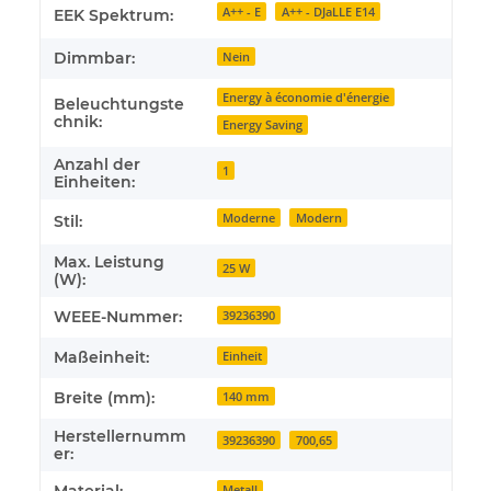
A++ - E
A++ - DJaLLE E14
EEK Spektrum:
Dimmbar:
Nein
Energy à économie d'énergie
Beleuchtungste
chnik:
Energy Saving
Anzahl der
1
Einheiten:
Moderne
Modern
Stil:
Max. Leistung
25 W
(W):
WEEE-Nummer:
39236390
Maßeinheit:
Einheit
Breite (mm):
140 mm
Herstellernumm
39236390
700,65
er:
Metall