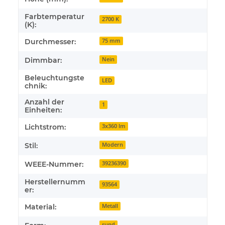
Farbtemperatur
2700 K
(K):
Durchmesser:
75 mm
Dimmbar:
Nein
Beleuchtungste
LED
chnik:
Anzahl der
1
Einheiten:
Lichtstrom:
3x360 lm
Stil:
Modern
WEEE-Nummer:
39236390
Herstellernumm
93564
er:
Material:
Metall
rund