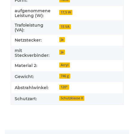
Form:
aufgenommene
17,5 W
Leistung (W):
Trafoleistung
15 VA
(VA):
Netzstecker:
Ja
mit
Ja
Steckverbinder:
Material 2:
Acryl
Gewicht:
746 g
Abstrahlwinkel:
120°
Schutzart:
Schutzklasse II