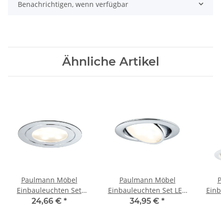
Benachrichtigen, wenn verfügbar
Ähnliche Artikel
Paulmann Möbel
Paulmann Möbel
Einbauleuchten Set
Einbauleuchten Set LED
Einb
Circuit LED rund 3x5,6W
schwenkbar 3x4,2W
sc
24,66 €
*
34,95 €
*
17,5VA 230V/350mA
13VA 230/350mA