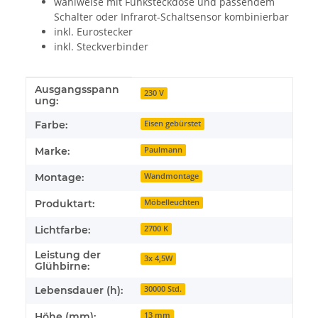
wahlweise mit Funksteckdose und passendem
Schalter oder Infrarot-Schaltsensor kombinierbar
inkl. Eurostecker
inkl. Steckverbinder
Ausgangsspann
Produkteigenschaft
Wert
230 V
ung:
Farbe:
Eisen gebürstet
Marke:
Paulmann
Montage:
Wandmontage
Produktart:
Möbelleuchten
Lichtfarbe:
2700 K
Leistung der
3x 4,5W
Glühbirne:
Lebensdauer (h):
30000 Std.
Höhe (mm):
13 mm