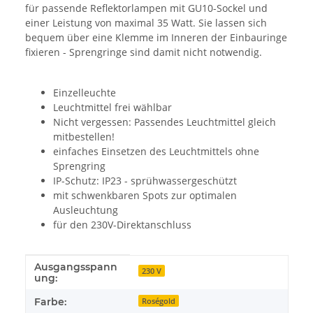
für passende Reflektorlampen mit GU10-Sockel und
einer Leistung von maximal 35 Watt. Sie lassen sich
bequem über eine Klemme im Inneren der Einbauringe
fixieren - Sprengringe sind damit nicht notwendig.
Einzelleuchte
Leuchtmittel frei wählbar
Nicht vergessen: Passendes Leuchtmittel gleich
mitbestellen!
einfaches Einsetzen des Leuchtmittels ohne
Sprengring
IP-Schutz: IP23 - sprühwassergeschützt
mit schwenkbaren Spots zur optimalen
Ausleuchtung
für den 230V-Direktanschluss
Ausgangsspann
Produkteigenschaft
Wert
230 V
ung:
Farbe:
Roségold