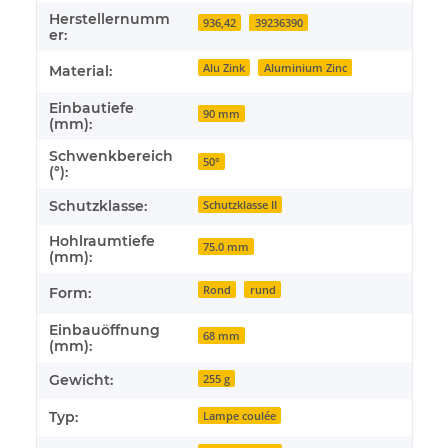
Herstellernumm
936,42
39236390
er:
Alu Zink
Aluminium Zinc
Material:
Einbautiefe
90 mm
(mm):
Schwenkbereich
50°
(°):
Schutzklasse:
Schutzklasse II
Hohlraumtiefe
75.0 mm
(mm):
Rond
rund
Form:
Einbauöffnung
68 mm
(mm):
Gewicht:
255 g
Typ:
Lampe coulée