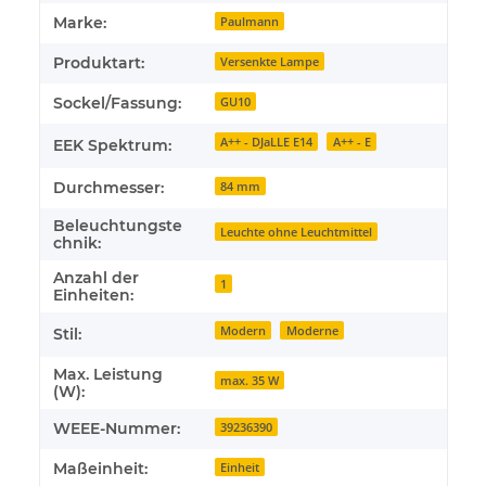
Marke:
Paulmann
Produktart:
Versenkte Lampe
Sockel/Fassung:
GU10
A++ - DJaLLE E14
A++ - E
EEK Spektrum:
Durchmesser:
84 mm
Beleuchtungste
Leuchte ohne Leuchtmittel
chnik:
Anzahl der
1
Einheiten:
Modern
Moderne
Stil:
Max. Leistung
max. 35 W
(W):
WEEE-Nummer:
39236390
Maßeinheit:
Einheit