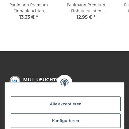
Paulmann Premium
Paulmann Premium
Pa
Einbauleuchten
Einbauleuchten
max.50W 230V GU10
max.50W 230V GU10
sc
13,33 €
*
12,95 €
*
51mm Gold/Alu Zink
51mm Chrom/Alu Zink
2
Informationen
Alle akzeptieren
Gesetzliche Informationen
Konfigurieren