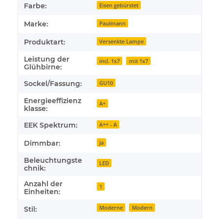
Farbe:
Eisen gebürstet
Marke:
Paulmann
Produktart:
Versenkte Lampe
Leistung der
incl. 1x7
mit 1x7
Glühbirne:
Sockel/Fassung:
GU10
Energieeffizienz
A+
klasse:
EEK Spektrum:
A++ - A
Dimmbar:
Ja
Beleuchtungste
LED
chnik:
Anzahl der
1
Einheiten:
Moderne
Modern
Stil: