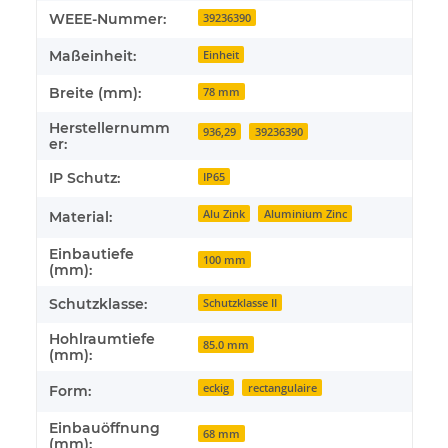
WEEE-Nummer:
39236390
Maßeinheit:
Einheit
Breite (mm):
78 mm
Herstellernumm
936,29
39236390
er:
IP Schutz:
IP65
Alu Zink
Aluminium Zinc
Material:
Einbautiefe
100 mm
(mm):
Schutzklasse:
Schutzklasse II
Hohlraumtiefe
85.0 mm
(mm):
eckig
rectangulaire
Form:
Einbauöffnung
68 mm
(mm):