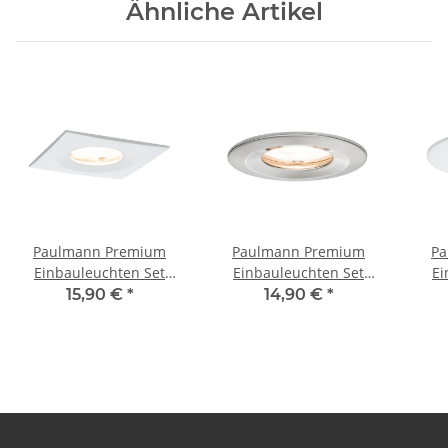
Ähnliche Artikel
Paulmann Premium
Paulmann Premium
Pa
Einbauleuchten Set
Einbauleuchten Set
Ei
Nova eckig dimmbar LED
Nova rund dimmbar LED
Nova
15,90 €
*
14,90 €
*
IP65 1x7W 230V GU10
IP65 1x7W 230V GU10
IP
51mm Weiß matt/Alu
51mm Eisen
51
Zink
gebürstet/Alu Zink