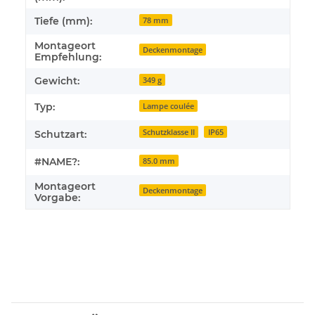
Tiefe (mm):
78 mm
Montageort
Deckenmontage
Empfehlung:
Gewicht:
349 g
Typ:
Lampe coulée
Schutzklasse II
IP65
Schutzart:
#NAME?:
85.0 mm
Montageort
Deckenmontage
Vorgabe: