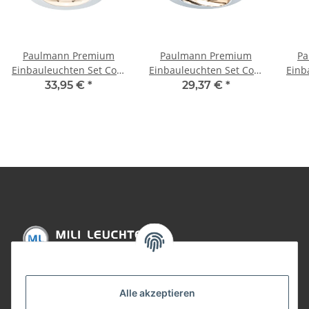
Paulmann Premium
Paulmann Premium
Pa
Einbauleuchten Set Coin
Einbauleuchten Set Coin
Einb
klar rund starr LED
klar rund schwenkbar
33,95 €
*
29,37 €
*
3x6,8W 2700K 230V
LED 3x6,8W 2700K 230V
schw
51mm Weiß matt/Alu
51mm Chrom/Alu Zink
2
Zink
Informationen
Alle akzeptieren