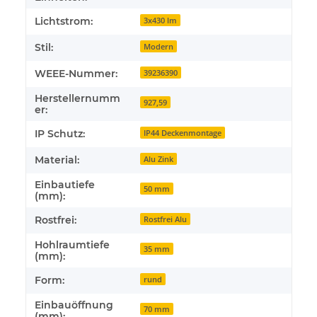
Lichtstrom:
3x430 lm
Stil:
Modern
WEEE-Nummer:
39236390
Herstellernumm
927,59
er:
IP Schutz:
IP44 Deckenmontage
Material:
Alu Zink
Einbautiefe
50 mm
(mm):
Rostfrei:
Rostfrei Alu
Hohlraumtiefe
35 mm
(mm):
Form:
rund
Einbauöffnung
70 mm
(mm):