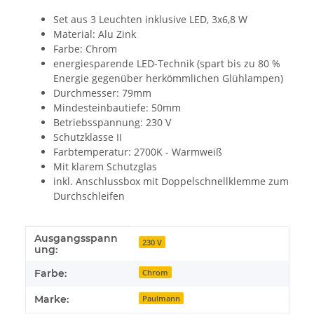
Set aus 3 Leuchten inklusive LED, 3x6,8 W
Material: Alu Zink
Farbe: Chrom
energiesparende LED-Technik (spart bis zu 80 %
Energie gegenüber herkömmlichen Glühlampen)
Durchmesser: 79mm
Mindesteinbautiefe: 50mm
Betriebsspannung: 230 V
Schutzklasse II
Farbtemperatur: 2700K - Warmweiß
Mit klarem Schutzglas
inkl. Anschlussbox mit Doppelschnellklemme zum
Durchschleifen
Ausgangsspann
Produkteigenschaft
Wert
230 V
ung:
Farbe:
Chrom
Marke:
Paulmann