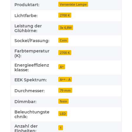
Produktart:
Versenkte Lampe
Lichtfarbe:
2700 K
Leistung der
3x 6,8W
Glühbirne:
Sockel/Fassung:
Coin
Farbtemperatur
2700 K
(K):
Energieeffizienz
A+
klasse:
EEK Spektrum:
A++ - A
Durchmesser:
79 mm
Dimmbar:
Nein
Beleuchtungste
LED
chnik:
Anzahl der
1
Einheiten: