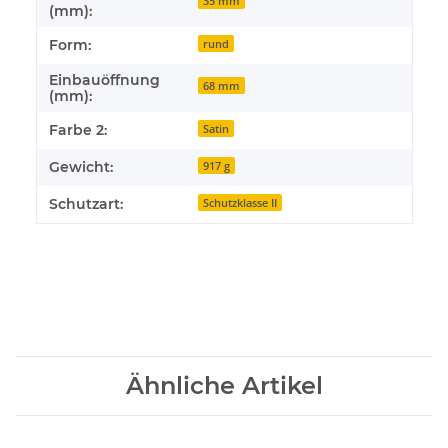
35 mm
(mm):
Form:
rund
Einbauöffnung
68 mm
(mm):
Farbe 2:
Satin
Gewicht:
917 g
Schutzart:
Schutzklasse II
Ähnliche Artikel