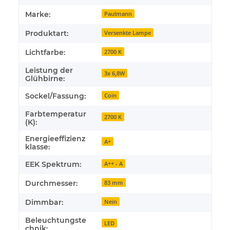
Marke:
Paulmann
Produktart:
Versenkte Lampe
Lichtfarbe:
2700 K
Leistung der
3x 6,8W
Glühbirne:
Sockel/Fassung:
Coin
Farbtemperatur
2700 K
(K):
Energieeffizienz
A+
klasse:
EEK Spektrum:
A++ - A
Durchmesser:
83 mm
Dimmbar:
Nein
Beleuchtungste
LED
chnik: