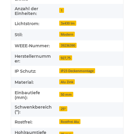
Anzahl der
1
Einheiten:
Lichtstrom:
3x430 lm
Stil:
Modern
WEEE-Nummer:
39236390
Herstellernumm
927,75
er:
IP Schutz:
IP23 Deckenmontage
Material:
Alu Zink
Einbautiefe
50 mm
(mm):
Schwenkbereich
25°
(°):
Rostfrei:
Rostfrei Alu
Hohlraumtiefe