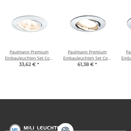
Paulmann Premium
Paulmann Premium
Pa
Einbauleuchten Set Coin
Einbauleuchten Set Coin
Einb
klar rund schwenkbar
satiniert rund
kla
33,62 €
*
61,38 €
*
LED 3x6,8W 2700K 230V
schwenkbar LED 3x6,8W
LED
51mm Weiß matt/Alu
2700K 230V 51mm
51m
Zink
Chrom/Alu Zink