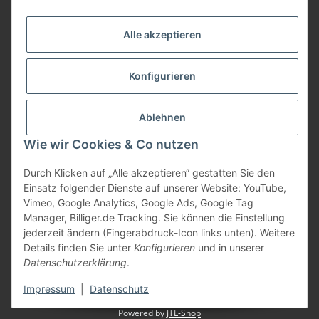
Informationen
Alle akzeptieren
Gesetzliche Informationen
Konfigurieren
Bezahlung
Ablehnen
Wie wir Cookies & Co nutzen
Durch Klicken auf „Alle akzeptieren“ gestatten Sie den
Einsatz folgender Dienste auf unserer Website: YouTube,
Vimeo, Google Analytics, Google Ads, Google Tag
Manager, Billiger.de Tracking. Sie können die Einstellung
jederzeit ändern (Fingerabdruck-Icon links unten). Weitere
Vertrag widerrufen
Details finden Sie unter
Konfigurieren
und in unserer
Datenschutzerklärung
.
* Alle Preise inkl. gesetzlicher USt., zzgl.
Versand
Impressum
|
Datenschutz
Powered by
JTL-Shop