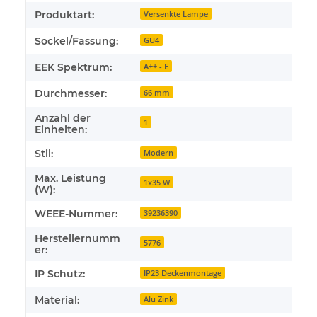
Produktart:
Versenkte Lampe
Sockel/Fassung:
GU4
EEK Spektrum:
A++ - E
Durchmesser:
66 mm
Anzahl der
1
Einheiten:
Stil:
Modern
Max. Leistung
1x35 W
(W):
WEEE-Nummer:
39236390
Herstellernumm
5776
er:
IP Schutz:
IP23 Deckenmontage
Material:
Alu Zink