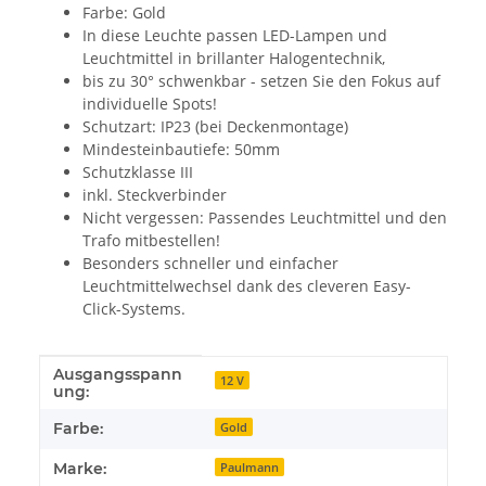
Farbe: Gold
In diese Leuchte passen LED-Lampen und
Leuchtmittel in brillanter Halogentechnik,
bis zu 30° schwenkbar - setzen Sie den Fokus auf
individuelle Spots!
Schutzart: IP23 (bei Deckenmontage)
Mindesteinbautiefe: 50mm
Schutzklasse III
inkl. Steckverbinder
Nicht vergessen: Passendes Leuchtmittel und den
Trafo mitbestellen!
Besonders schneller und einfacher
Leuchtmittelwechsel dank des cleveren Easy-
Click-Systems.
Ausgangsspann
Produkteigenschaft
Wert
12 V
ung:
Farbe:
Gold
Marke:
Paulmann