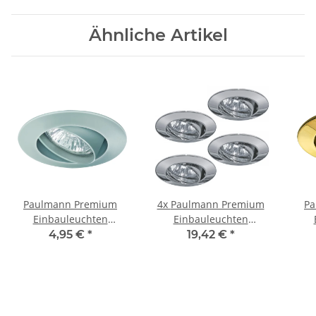
Ähnliche Artikel
Paulmann Premium
4x Paulmann Premium
Pa
Einbauleuchten
Einbauleuchten
schwenkbar max.35W
schwenkbar max.35W
sch
4,95 €
*
19,42 €
*
12V GU4 35mm Chrom
12V GU4 35mm
matt/Alu Zink
Chrom/Alu Zink