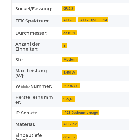
Sockel/Fassung:
GU5,3
A++ - E
A++ - DJaLLE E14
EEK Spektrum:
Durchmesser:
83 mm
Anzahl der
1
Einheiten:
Stil:
Modern
Max. Leistung
1x50 W
(W):
WEEE-Nummer:
39236390
Herstellernumm
925,61
er:
IP Schutz:
IP23 Deckenmontage
Material:
Alu Zink
Einbautiefe
60 mm