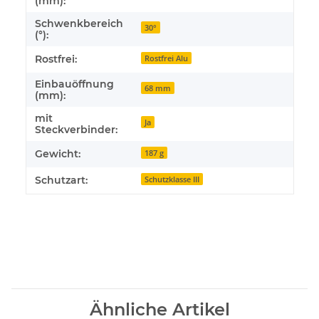
(mm):
Schwenkbereich
30°
(°):
Rostfrei:
Rostfrei Alu
Einbauöffnung
68 mm
(mm):
mit
Ja
Steckverbinder:
Gewicht:
187 g
Schutzart:
Schutzklasse III
Ähnliche Artikel