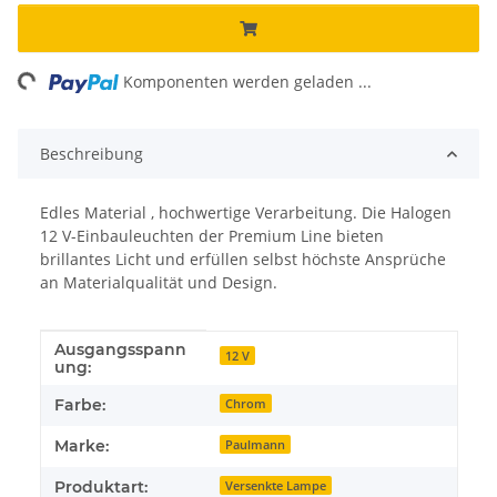
ng...
Komponenten werden geladen ...
Beschreibung
Edles Material , hochwertige Verarbeitung. Die Halogen
12 V-Einbauleuchten der Premium Line bieten
brillantes Licht und erfüllen selbst höchste Ansprüche
an Materialqualität und Design.
Ausgangsspann
Produkteigenschaft
Wert
12 V
ung:
Farbe:
Chrom
Marke:
Paulmann
Produktart:
Versenkte Lampe