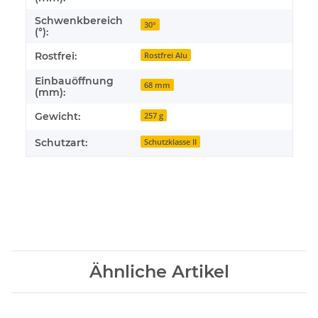
Schwenkbereich
30°
(°):
Rostfrei:
Rostfrei Alu
Einbauöffnung
68 mm
(mm):
Gewicht:
257 g
Schutzart:
Schutzklasse II
Ähnliche Artikel