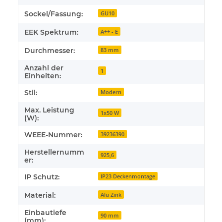
Sockel/Fassung:
GU10
EEK Spektrum:
A++ - E
Durchmesser:
83 mm
Anzahl der
1
Einheiten:
Stil:
Modern
Max. Leistung
1x50 W
(W):
WEEE-Nummer:
39236390
Herstellernumm
925,6
er:
IP Schutz:
IP23 Deckenmontage
Material:
Alu Zink
Einbautiefe
90 mm
(mm):