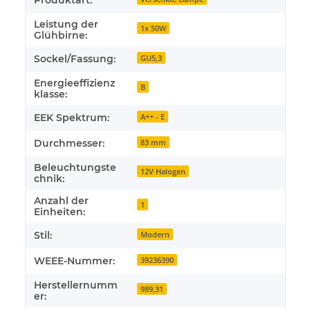
Produktart:
Leistung der
1x 50W
Glühbirne:
Sockel/Fassung:
GU5,3
Energieeffizienz
B
klasse:
EEK Spektrum:
A++ - E
Durchmesser:
83 mm
Beleuchtungste
12V Halogen
chnik:
Anzahl der
1
Einheiten:
Stil:
Modern
WEEE-Nummer:
39236390
Herstellernumm
989,31
er: