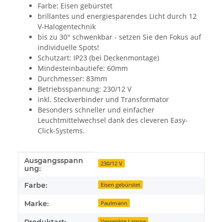
Farbe: Eisen gebürstet
brillantes und energiesparendes Licht durch 12
V-Halogentechnik
bis zu 30° schwenkbar - setzen Sie den Fokus auf
individuelle Spots!
Schutzart: IP23 (bei Deckenmontage)
Mindesteinbautiefe: 60mm
Durchmesser: 83mm
Betriebsspannung: 230/12 V
inkl. Steckverbinder und Transformator
Besonders schneller und einfacher
Leuchtmittelwechsel dank des cleveren Easy-
Click-Systems.
Ausgangsspann
Produkteigenschaft
Wert
230/12 V
ung:
Farbe:
Eisen gebürstet
Marke:
Paulmann
Versenkte Lampe