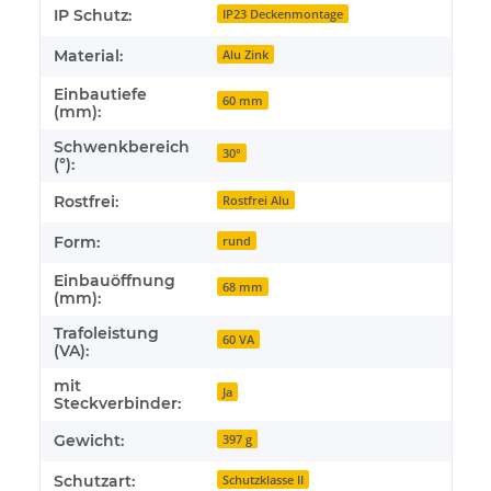
IP Schutz:
IP23 Deckenmontage
Material:
Alu Zink
Einbautiefe
60 mm
(mm):
Schwenkbereich
30°
(°):
Rostfrei:
Rostfrei Alu
Form:
rund
Einbauöffnung
68 mm
(mm):
Trafoleistung
60 VA
(VA):
mit
Ja
Steckverbinder:
Gewicht:
397 g
Schutzart:
Schutzklasse II