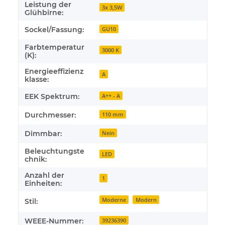
Leistung der
3x 3,5W
Glühbirne:
Sockel/Fassung:
GU10
Farbtemperatur
3000 K
(K):
Energieeffizienz
A
klasse:
EEK Spektrum:
A++ - A
Durchmesser:
110 mm
Dimmbar:
Nein
Beleuchtungste
LED
chnik:
Anzahl der
1
Einheiten:
Moderne
Modern
Stil:
WEEE-Nummer:
39236390