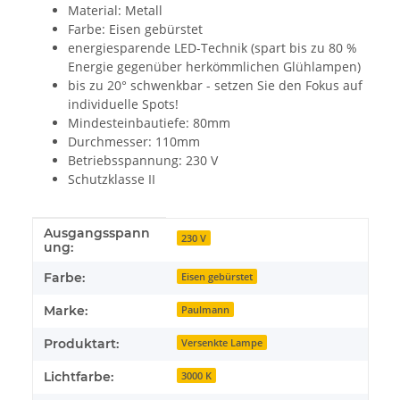
Material: Metall
Farbe: Eisen gebürstet
energiesparende LED-Technik (spart bis zu 80 %
Energie gegenüber herkömmlichen Glühlampen)
bis zu 20° schwenkbar - setzen Sie den Fokus auf
individuelle Spots!
Mindesteinbautiefe: 80mm
Durchmesser: 110mm
Betriebsspannung: 230 V
Schutzklasse II
Ausgangsspann
Produkteigenschaft
Wert
230 V
ung:
Farbe:
Eisen gebürstet
Marke:
Paulmann
Produktart:
Versenkte Lampe
Lichtfarbe:
3000 K