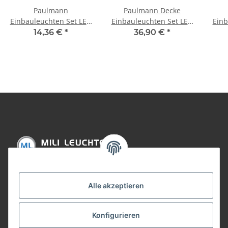
Paulmann
Paulmann Decke
Einbauleuchten Set LED
Einbauleuchten Set LED
Einb
schwenkbar 3x4,5W
schwenkbar 3x425
sc
14,36 €
*
36,90 €
*
230V GU10 51mm Eisen
lumen 3x6,5W 230V
2
gebürstet/Metall
GU10 51mm Eisen
gebürstet/Metall
Informationen
Alle akzeptieren
Gesetzliche Informationen
Konfigurieren