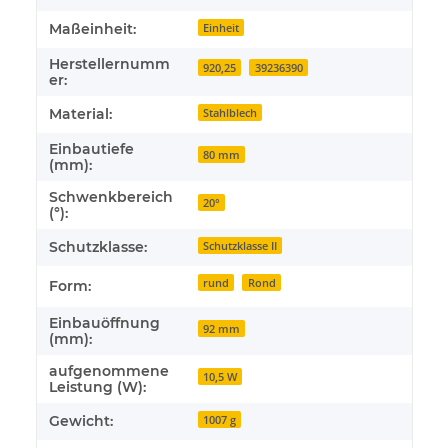
Maßeinheit:
Einheit
Herstellernumm
920,25
39236390
er:
Material:
Stahlblech
Einbautiefe
80 mm
(mm):
Schwenkbereich
20°
(°):
Schutzklasse:
Schutzklasse II
rund
Rond
Form:
Einbauöffnung
92 mm
(mm):
aufgenommene
10,5 W
Leistung (W):
Gewicht:
1007 g