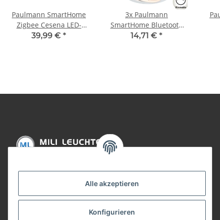
Paulmann SmartHome
3x Paulmann
Pa
Zigbee Cesena LED-
SmartHome Bluetooth
Panel 300mm 17W
Goal Einbauleuchten Set
We
39,99 €
*
14,71 €
*
RGBW 230V Chrom matt
LED 3x5,8W dimmbar
K
Kunststoff
schwenkbar 230/24V
51mm Weiß m/Alu Zink
Informationen
Alle akzeptieren
Gesetzliche Informationen
Konfigurieren