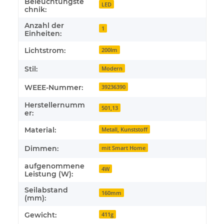
Beleuchtungste
LED
chnik:
Anzahl der
1
Einheiten:
Lichtstrom:
200lm
Stil:
Modern
WEEE-Nummer:
39236390
Herstellernumm
501,13
er:
Material:
Metall, Kunststoff
Dimmen:
mit Smart Home
aufgenommene
4W
Leistung (W):
Seilabstand
160mm
(mm):
Gewicht:
411g