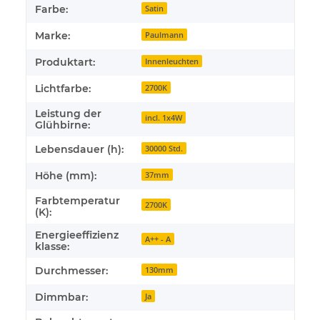
Farbe:
Satin
Marke:
Paulmann
Produktart:
Innenleuchten
Lichtfarbe:
2700K
Leistung der
incl. 1x4W
Glühbirne:
Lebensdauer (h):
30000 Std.
Höhe (mm):
37mm
Farbtemperatur
2700K
(K):
Energieeffizienz
A++ - A
klasse:
Durchmesser:
130mm
Dimmbar:
Ja