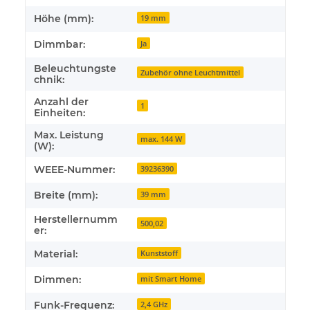
Höhe (mm):
19 mm
Dimmbar:
Ja
Beleuchtungste
Zubehör ohne Leuchtmittel
chnik:
Anzahl der
1
Einheiten:
Max. Leistung
max. 144 W
(W):
WEEE-Nummer:
39236390
Breite (mm):
39 mm
Herstellernumm
500,02
er:
Material:
Kunststoff
Dimmen:
mit Smart Home
Funk-Frequenz:
2,4 GHz