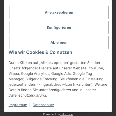
Informationen
Alle akzeptieren
Gesetzliche Informationen
Konfigurieren
Bezahlung
Ablehnen
Wie wir Cookies & Co nutzen
Durch Klicken auf „Alle akzeptieren“ gestatten Sie den
Einsatz folgender Dienste auf unserer Website: YouTube,
Vimeo, Google Analytics, Google Ads, Google Tag
Manager, Billiger.de Tracking. Sie können die Einstellung
jederzeit ändern (Fingerabdruck-Icon links unten). Weitere
Vertrag widerrufen
Details finden Sie unter
Konfigurieren
und in unserer
Datenschutzerklärung
.
* Alle Preise inkl. gesetzlicher USt., zzgl.
Versand
Impressum
|
Datenschutz
Powered by
JTL-Shop