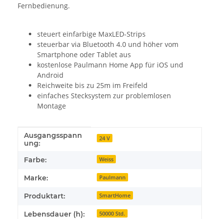
Fernbedienung.
steuert einfarbige MaxLED-Strips
steuerbar via Bluetooth 4.0 und höher vom
Smartphone oder Tablet aus
kostenlose Paulmann Home App für iOS und
Android
Reichweite bis zu 25m im Freifeld
einfaches Stecksystem zur problemlosen
Montage
Ausgangsspann
Produkteigenschaft
Wert
24 V
ung:
Farbe:
Weiss
Marke:
Paulmann
Produktart:
SmartHome
Lebensdauer (h):
50000 Std.