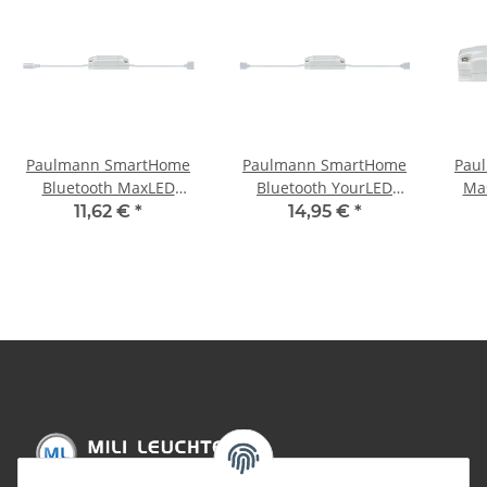
Paulmann SmartHome
Paulmann SmartHome
Pau
Bluetooth MaxLED
Bluetooth YourLED
Ma
TunableWhite Controller
Schalt/Dimm Controller
11,62 €
*
14,95 €
*
max. 144W 24V DC Weiß
max 60W 12V DC Weiß
Kunststoff
Kunststoff