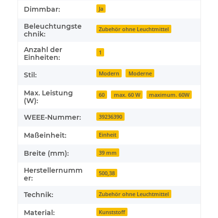
Dimmbar:
Ja
Beleuchtungste
Zubehör ohne Leuchtmittel
chnik:
Anzahl der
1
Einheiten:
Modern
Moderne
Stil:
Max. Leistung
60
max. 60 W
maximum. 60W
(W):
WEEE-Nummer:
39236390
Maßeinheit:
Einheit
Breite (mm):
39 mm
Herstellernumm
500,38
er:
Technik:
Zubehör ohne Leuchtmittel
Material:
Kunststoff