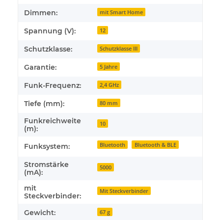
Dimmen:
mit Smart Home
Spannung (V):
12
Schutzklasse:
Schutzklasse III
Garantie:
5 Jahre
Funk-Frequenz:
2,4 GHz
Tiefe (mm):
80 mm
Funkreichweite
10
(m):
Bluetooth
Bluetooth & BLE
Funksystem:
Stromstärke
5000
(mA):
mit
Mit Steckverbinder
Steckverbinder:
Gewicht:
67 g