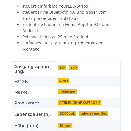
steuert einfarbige YourLED-Strips
steuerbar via Bluetooth 4.0 und höher vom
Smartphone oder Tablet aus
kostenlose Paulmann Home App für iOS und
Android
Reichweite bis zu 25m im Freifeld
einfaches Stecksystem zur problemlosen
Montage
Ausgangsspann
Produkteigenschaft
Wert
12V
12 V
ung:
Farbe:
Weiss
Marke:
Paulmann
Produktart:
ARTIKEL OHNE KATEGORIE
50000 Std.
Lebensdauer Std.
Lebensdauer (h):
Höhe (mm):
19 mm