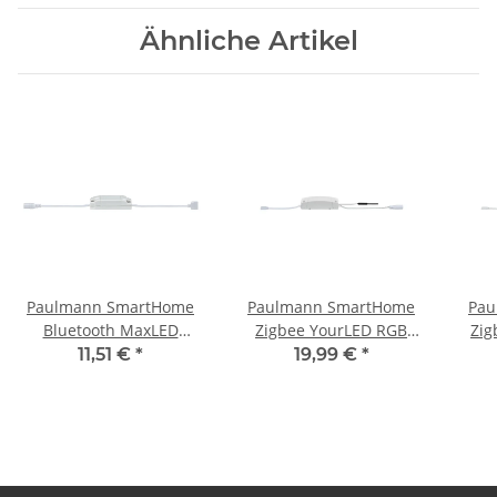
Ähnliche Artikel
Paulmann SmartHome
Paulmann SmartHome
Pau
Bluetooth MaxLED
Zigbee YourLED RGB
Zi
TunableWhite Controller
Controller max. 60W 12V
Cont
11,51 €
*
19,99 €
*
max. 144W 24V DC Weiß
DC Weiß/Grau
Kunststoff
Kunststoff