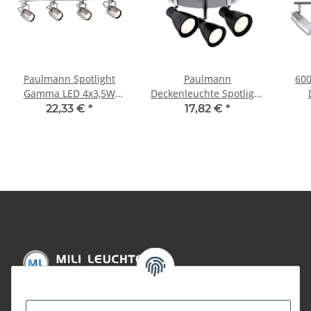
Paulmann Spotlight
Paulmann
600.8
Gamma LED 4x3,5W
Deckenleuchte Spotlight
GU10 230V Nickel
2Simple LED 3x3,5W
Spot
22,33 €
*
17,82 €
*
gebürstet Metall
GU10 230V Schwarz
3x
Chrom
Informationen