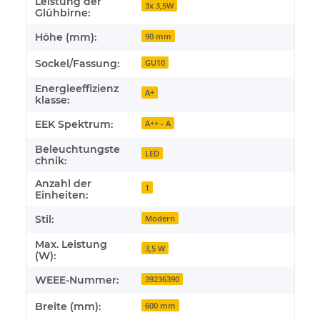
Leistung der
3x 3,5W
Glühbirne:
Höhe (mm):
90 mm
Sockel/Fassung:
GU10
Energieeffizienz
A+
klasse:
EEK Spektrum:
A++ - A
Beleuchtungste
LED
chnik:
Anzahl der
1
Einheiten:
Stil:
Modern
Max. Leistung
3,5 W
(W):
WEEE-Nummer:
39236390
Breite (mm):
600 mm