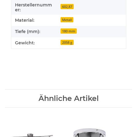
Herstellernumm
602,87
er:
Material:
Metall
Tiefe (mm):
180 mm
Gewicht:
2058 g
Ähnliche Artikel