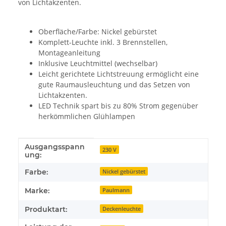
von Lichtakzenten.
Oberfläche/Farbe: Nickel gebürstet
Komplett-Leuchte inkl. 3 Brennstellen,
Montageanleitung
Inklusive Leuchtmittel (wechselbar)
Leicht gerichtete Lichtstreuung ermöglicht eine
gute Raumausleuchtung und das Setzen von
Lichtakzenten.
LED Technik spart bis zu 80% Strom gegenüber
herkömmlichen Glühlampen
Ausgangsspann
Produkteigenschaft
Wert
230 V
ung:
Farbe:
Nickel gebürstet
Marke:
Paulmann
Produktart:
Deckenleuchte