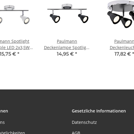
mann Spotlight
Paulmann
Paulman
ple LED 2x3,5W
Deckenlampe Spotlight
Deckenleuc
30V Weiß/Chrom
2Simple LED 2 x 3,5W
Spotlight 2Simp
15,75 €
*
14,95 €
*
17,82 €
Metall
GU10 230V Schwarz
3x3,5W GU10 
Silber
Schwarz Ch
onen
Gesetzliche Informationen
uns
Datenschutz
öglichkeiten
AGB