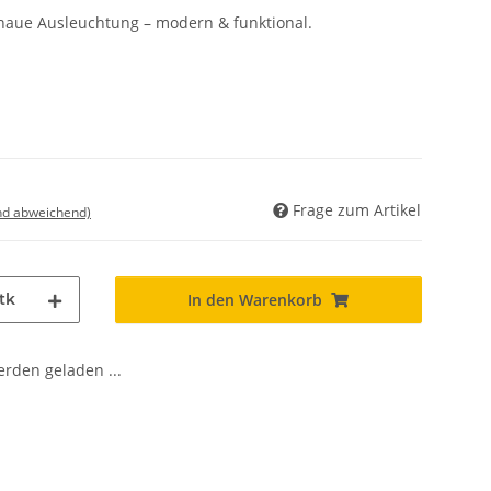
enaue Ausleuchtung – modern & funktional.
Frage zum Artikel
nd abweichend)
tk
In den Warenkorb
den geladen ...