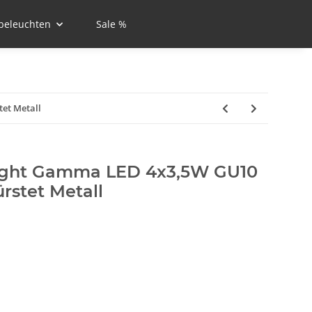
beleuchten
Sale %
et Metall
ight Gamma LED 4x3,5W GU10
rstet Metall