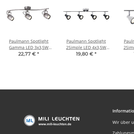
Paulmann Spotlight
Paulmann Spotlight
Paul
Gamma LED 3x3,5W
2Simple LED 4x3,5W
2Sim
GU10 230V Nickel
GU10 230V Schwarz
GU10 2
22,77 €
*
19,80 €
*
gebürstet Metall
matt/Chrom Metall
Informati
Wir über 
Zahlungsm