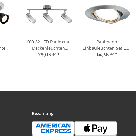
n
600.82.LED Paulmann
Paulmann
hte
Deckenleuchten
Einbauleuchten Set LED
le LED
Spotlights Zygla Balken
schwenkbar 3x4,5W
*
29,03 €
*
14,36 €
*
230V
3x4W GU10 LED 230V
230V GU10 51mm Eisen
rom
Eisen gebürstet
gebürstet/Metall
Metall/Glas
Bezahlung