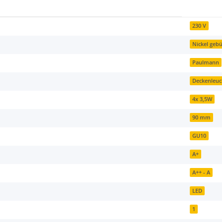
230 V
Nickel gebü
Paulmann
Deckenleuc
4x 3,5W
90 mm
GU10
A+
A++ - A
LED
1