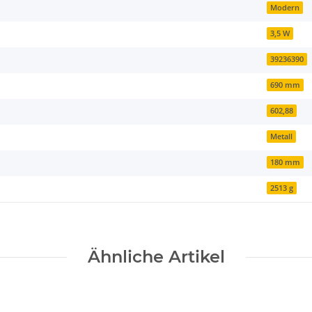
Modern
3,5 W
39236390
690 mm
602,88
Metall
180 mm
2513 g
Ähnliche Artikel