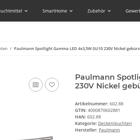
euchtmittel
SmartHome
Zubehör
Gewer
hten
Paulmann Spotlight Gamma LED 4x3,5W GU10 230V Nickel gebürst
Paulmann Spotl
230V Nickel gebü
Artikelnummer:
602.88
GTIN:
4000870602881
HAN:
602.88
Kategorie:
Deckenleuchten
Hersteller:
Paulmann