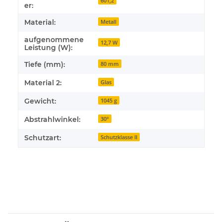
601,2
er:
Material:
Metall
aufgenommene
12,7 W
Leistung (W):
Tiefe (mm):
80 mm
Material 2:
Glas
Gewicht:
1045 g
Abstrahlwinkel:
30°
Schutzart:
Schutzklasse II