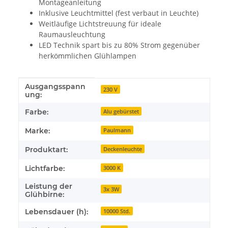
Montageanleitung
Inklusive Leuchtmittel (fest verbaut in Leuchte)
Weitläufige Lichtstreuung für ideale
Raumausleuchtung
LED Technik spart bis zu 80% Strom gegenüber
herkömmlichen Glühlampen
Ausgangsspann
Produkteigenschaft
Wert
230 V
ung:
Farbe:
Alu gebürstet
Marke:
Paulmann
Produktart:
Deckenleuchte
Lichtfarbe:
3000 K
Leistung der
3x 3W
Glühbirne:
Lebensdauer (h):
10000 Std.