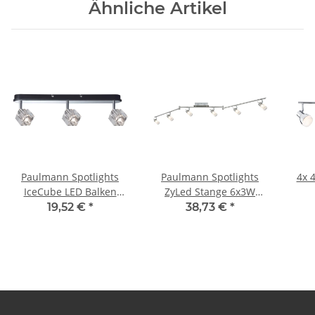
Ähnliche Artikel
Paulmann Spotlights
Paulmann Spotlights
4x 4,6W L
IceCube LED Balken
ZyLed Stange 6x3W
3x3W Chrom 230V
Eisen gebürstet
Dec
19,52 €
*
38,73 €
*
Metall/Glas
230V/12V Metall/Glas
ents