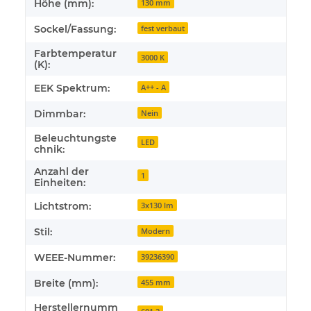
Höhe (mm):
130 mm
Sockel/Fassung:
fest verbaut
Farbtemperatur
3000 K
(K):
EEK Spektrum:
A++ - A
Dimmbar:
Nein
Beleuchtungste
LED
chnik:
Anzahl der
1
Einheiten:
Lichtstrom:
3x130 lm
Stil:
Modern
WEEE-Nummer:
39236390
Breite (mm):
455 mm
Herstellernumm