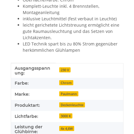
Komplett-Leuchte inkl. 4 Brennstellen,
Montageanleitung
inklusive Leuchtmittel (fest verbaut in Leuchte)
leicht gerichetete Lichtstreuung ermöglicht eine
gute Raumausleuchtung und das Setzen von
Lichtakzenten.
LED Technik spart bis zu 80% Strom gegenüber
herkömmlichen Glühlampen
Ausgangsspann
Produkteigenschaft
Wert
230 V
ung:
Farbe:
Chrom
Marke:
Paulmann
Produktart:
Deckenleuchte
Lichtfarbe:
3000 K
Leistung der
4x 4,6W
Glühbirne: