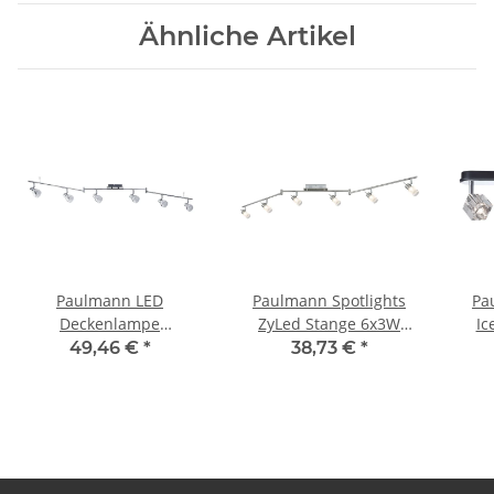
Ähnliche Artikel
Paulmann LED
Paulmann Spotlights
Pa
Deckenlampe
ZyLed Stange 6x3W
Ic
Deckenleuchten 6x 4,6W
Eisen gebürstet
3
49,46 €
*
38,73 €
*
Silber 3000K warmweiß
230V/12V Metall/Glas
entspricht6x 30W