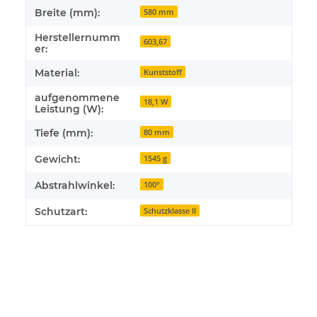
Breite (mm):
580 mm
Herstellernumm
603,67
er:
Material:
Kunststoff
aufgenommene
18,1 W
Leistung (W):
Tiefe (mm):
80 mm
Gewicht:
1545 g
Abstrahlwinkel:
100°
Schutzart:
Schutzklasse II