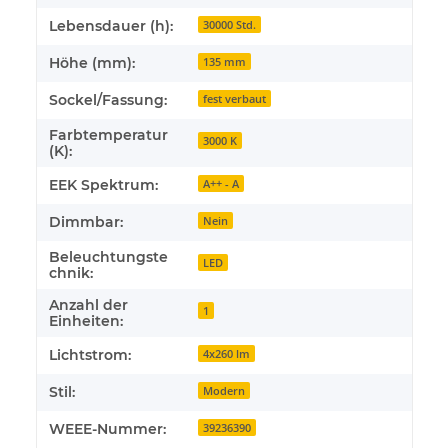
Lebensdauer (h):
30000 Std.
Höhe (mm):
135 mm
Sockel/Fassung:
fest verbaut
Farbtemperatur
3000 K
(K):
EEK Spektrum:
A++ - A
Dimmbar:
Nein
Beleuchtungste
LED
chnik:
Anzahl der
1
Einheiten:
Lichtstrom:
4x260 lm
Stil:
Modern
WEEE-Nummer:
39236390