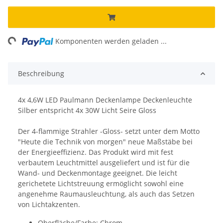
ng...
Komponenten werden geladen ...
Beschreibung
4x 4,6W LED Paulmann Deckenlampe Deckenleuchte
Silber entspricht 4x 30W Licht Seire Gloss
Der 4-flammige Strahler -Gloss- setzt unter dem Motto
"Heute die Technik von morgen" neue Maßstäbe bei
der Energieeffizienz. Das Produkt wird mit fest
verbautem Leuchtmittel ausgeliefert und ist für die
Wand- und Deckenmontage geeignet. Die leicht
gerichetete Lichtstreuung ermöglicht sowohl eine
angenehme Raumausleuchtung, als auch das Setzen
von Lichtakzenten.
Oberfläche/Farbe: Chrom