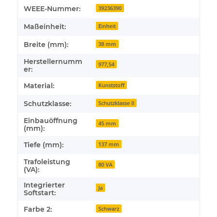
WEEE-Nummer:
39236390
Maßeinheit:
Einheit
Breite (mm):
38 mm
Herstellernumm
977,54
er:
Material:
Kunststoff
Schutzklasse:
Schutzklasse II
Einbauöffnung
45 mm
(mm):
Tiefe (mm):
137 mm
Trafoleistung
80 VA
(VA):
Integrierter
Ja
Softstart:
Farbe 2:
Schwarz