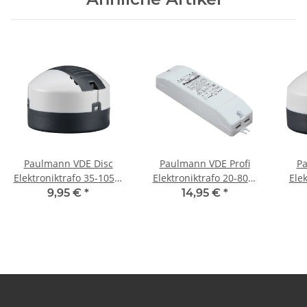
Paulmann VDE Disc
Paulmann VDE Profi
Pa
Elektroniktrafo 35-105W
Elektroniktrafo 20-80W
Ele
230/12V Grau/Schwarz Ø
230/12V 80VA weiß
230/
9,95 €
*
14,95 €
*
68mm
977.71.av (alte Version)