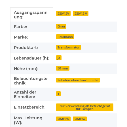
Ausgangsspann
Produkteigenschaft
Wert
230/12V
230/12 V
ung:
Farbe:
Grau
Marke:
Paulmann
Produktart:
Transformator
Lebensdauer (h):
Ja
Höhe (mm):
30 mm
Beleuchtungste
Zubehör ohne Leuchtmittel
chnik:
Anzahl der
1
Einheiten:
Zur Verwendung als Betriebsgerät
Einsatzbereich:
für Lampen
Max. Leistung
20-80 W
20-80W
(W):