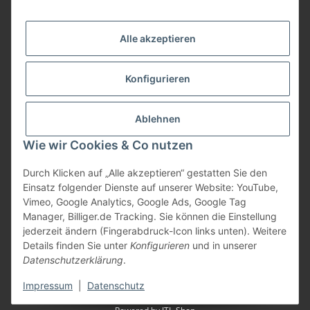
Informationen
Alle akzeptieren
Gesetzliche Informationen
Konfigurieren
Bezahlung
Ablehnen
Wie wir Cookies & Co nutzen
Durch Klicken auf „Alle akzeptieren“ gestatten Sie den
Einsatz folgender Dienste auf unserer Website: YouTube,
Vimeo, Google Analytics, Google Ads, Google Tag
Manager, Billiger.de Tracking. Sie können die Einstellung
jederzeit ändern (Fingerabdruck-Icon links unten). Weitere
Vertrag widerrufen
Details finden Sie unter
Konfigurieren
und in unserer
Datenschutzerklärung
.
* Alle Preise inkl. gesetzlicher USt., zzgl.
Versand
Impressum
|
Datenschutz