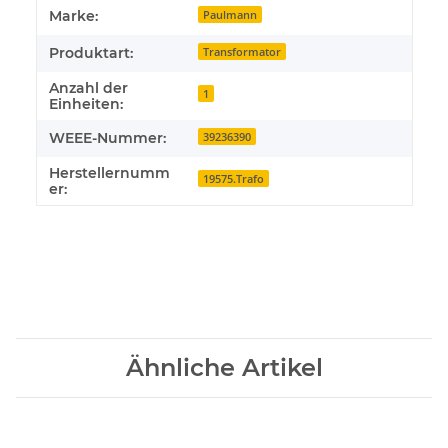
Produkteigenschaft
Wert
Marke:
Paulmann
Produktart:
Transformator
Anzahl der
1
Einheiten:
WEEE-Nummer:
39236390
Herstellernumm
19575.Trafo
er:
Ähnliche Artikel