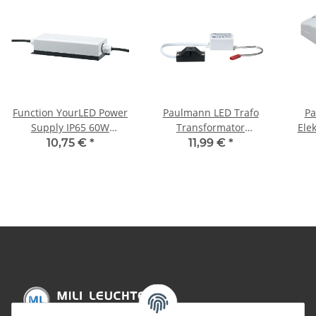
Function YourLED Power
Paulmann LED Trafo
Pa
Supply IP65 60W
Transformator
Ele
230/12V DC
Konstantstrom 700mA
2
10,75 €
*
11,99 €
*
Grau/Schwarz Kunststoff
3W max. 5V DC Weiß
977.