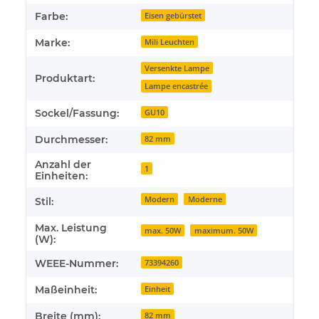
Farbe:
Eisen gebürstet
Marke:
Mili Leuchten
Versenkte Lampe
Produktart:
Lampe encastrée
Sockel/Fassung:
GU10
Durchmesser:
82 mm
Anzahl der
1
Einheiten:
Modern
Moderne
Stil:
Max. Leistung
max. 50W
maximum. 50W
(W):
WEEE-Nummer:
73394260
Maßeinheit:
Einheit
Breite (mm):
82 mm