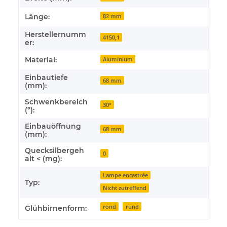
Länge:
82 mm
Herstellernumm
4150,1
er:
Material:
Aluminium
Einbautiefe
68 mm
(mm):
Schwenkbereich
30°
(°):
Einbauöffnung
68 mm
(mm):
Quecksilbergeh
0
alt < (mg):
Lampe encastrée
Typ:
Nicht zutreffend
rond
rund
Glühbirnenform: