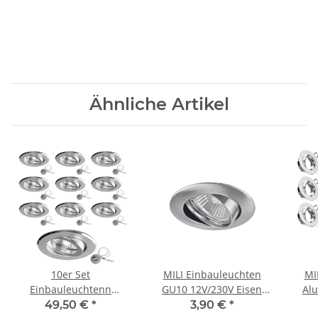
Ähnliche Artikel
10er Set
MILI Einbauleuchten
MI
Einbauleuchtenn
GU10 12V/230V Eisen
Al
Einbaustrahler
gebürstet
GU
49,50 €
*
3,90 €
*