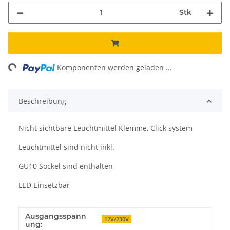
Stk
ing...
Komponenten werden geladen ...
Beschreibung
Nicht sichtbare Leuchtmittel Klemme, Click system
Leuchtmittel sind nicht inkl.
GU10 Sockel sind enthalten
LED Einsetzbar
Ausgangsspann
Produkteigenschaft
Wert
12V/230V
ung: