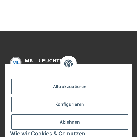
Einbauspots für LED
Ei
GU10 Alu gebürstet inkl.
GU10 Sockel 68mm
Lochausschnitt
Informationen
Alle akzeptieren
Gesetzliche Informationen
Konfigurieren
Bezahlung
Ablehnen
Wie wir Cookies & Co nutzen