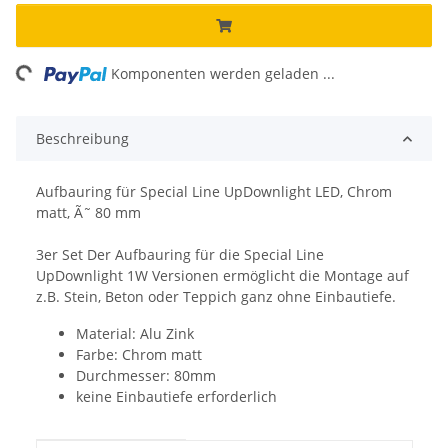
ng...
Komponenten werden geladen ...
Beschreibung
Aufbauring für Special Line UpDownlight LED, Chrom
matt, Ã˜ 80 mm
3er Set Der Aufbauring für die Special Line
UpDownlight 1W Versionen ermöglicht die Montage auf
z.B. Stein, Beton oder Teppich ganz ohne Einbautiefe.
Material: Alu Zink
Farbe: Chrom matt
Durchmesser: 80mm
keine Einbautiefe erforderlich