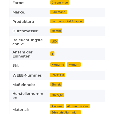
Produkteigenschaft
Wert
Farbe:
Chrom matt
Marke:
Paulmann
Produktart:
Lampensockel-Adapter
Durchmesser:
80 mm
Beleuchtungste
LED
chnik:
Anzahl der
1
Einheiten:
Moderne
Modern
Stil:
WEEE-Nummer:
39236390
Maßeinheit:
Einheit
Herstellernumm
98777,03
er:
Alu Zink
Aluminium Zinc
Material:
Edelstahl Aluminium