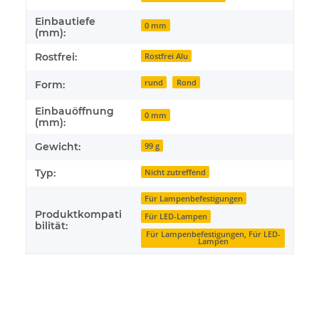
Einbautiefe
0 mm
(mm):
Rostfrei:
Rostfrei Alu
rund
Rond
Form:
Einbauöffnung
0 mm
(mm):
Gewicht:
99 g
Typ:
Nicht zutreffend
Für Lampenbefestigungen
Produktkompati
Für LED-Lampen
bilität:
Für Lampenbefestigungen, Für LED-
Lampen