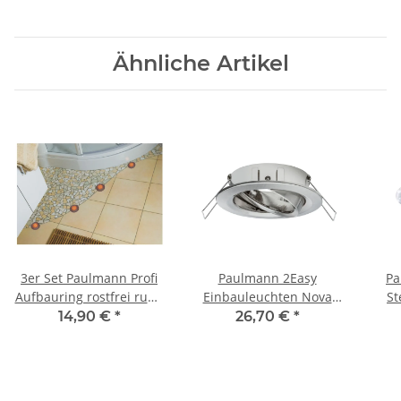
Ähnliche Artikel
3er Set Paulmann Profi
Paulmann 2Easy
Pa
Aufbauring rostfrei rund
Einbauleuchten Nova
St
UpDownlight LED 80mm
3er Spot rund
14,90 €
*
26,70 €
*
Rostfarben/Kunststoff
schwenkbar max. 35W
Ein
metallisiert
230V 51mm Eisen
gebürstet/Alu Zink