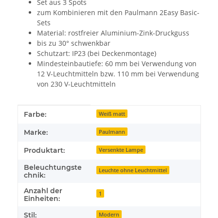
Set aus 3 Spots
zum Kombinieren mit den Paulmann 2Easy Basic-
Sets
Material: rostfreier Aluminium-Zink-Druckguss
bis zu 30° schwenkbar
Schutzart: IP23 (bei Deckenmontage)
Mindesteinbautiefe: 60 mm bei Verwendung von
12 V-Leuchtmitteln bzw. 110 mm bei Verwendung
von 230 V-Leuchtmitteln
Produkteigenschaft
Wert
Farbe:
Weiß matt
Marke:
Paulmann
Produktart:
Versenkte Lampe
Beleuchtungste
Leuchte ohne Leuchtmittel
chnik:
Anzahl der
1
Einheiten:
Stil:
Modern