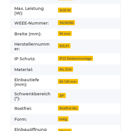
Max. Leistung
3x35 W
(W):
WEEE-Nummer:
39236390
Breite (mm):
90 mm
Herstellernumm
925,91
er:
IP Schutz:
IP23 Deckenmontage
Material:
Alu Zink
Einbautiefe
60-120 mm
(mm):
Schwenkbereich
30°
(°):
Rostfrei:
Rostfrei Alu
Form:
eckig
Einbauöffnung