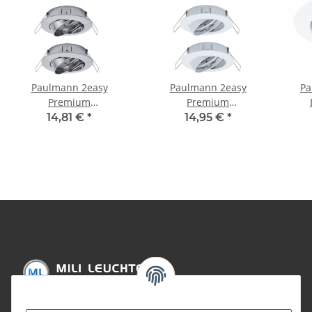
Paulmann 2easy
Paulmann 2easy
Pa
Premium
Premium
Einbauleuchten 3er
Einbauleuchten 3er
sc
14,81 €
*
14,95 €
*
Spot-Set schwenkbar
Spot-Set schwenkbar
2
51mm Chrom
51mm Weiß