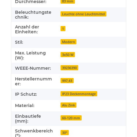
Durchmesser:
83 mm
Beleuchtungste
Leuchte ohne Leuchtmittel
chnik:
Anzahl der
1
Einheiten:
Stil:
Modern
Max. Leistung
3x50 W
(W):
WEEE-Nummer:
39236390
Herstellernumm
997,43
er:
IP Schutz:
IP23 Deckenmontage
Material:
Alu Zink
Einbautiefe
60-120 mm
(mm):
Schwenkbereich
30°
(°):