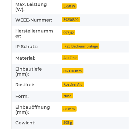
Max. Leistung
3x50 W
(W):
WEEE-Nummer:
39236390
Herstellernumm
997,42
er:
IP Schutz:
IP23 Deckenmontage
Material:
Alu Zink
Einbautiefe
60-120 mm
(mm):
Rostfrei:
Rostfrei Alu
Form:
rund
Einbauöffnung
68 mm
(mm):
Gewicht:
505 g