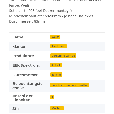
Farbe: Weiß
Schutzart: IP23 (bei Deckenmontage)
Mindesteinbautiefe: 60-90mm - je nach Basic-Set
Durchmesser: 83mm
Produkteigenschaft
Wert
Farbe:
Weiss
Marke:
Paulmann
Produktart:
Versenkte Lampe
EEK Spektrum:
A++ - E
Durchmesser:
83 mm
Beleuchtungste
Leuchte ohne Leuchtmittel
chnik:
Anzahl der
1
Einheiten:
Stil:
Modern