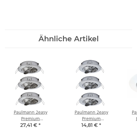
Ähnliche Artikel
Paulmann 2easy
Paulmann 2easy
Pa
Premium
Premium
Einbauleuchten 3er
Einbauleuchten 3er
sc
27,41 €
*
14,81 €
*
Spot-Set schwenkbar
Spot-Set schwenkbar
2