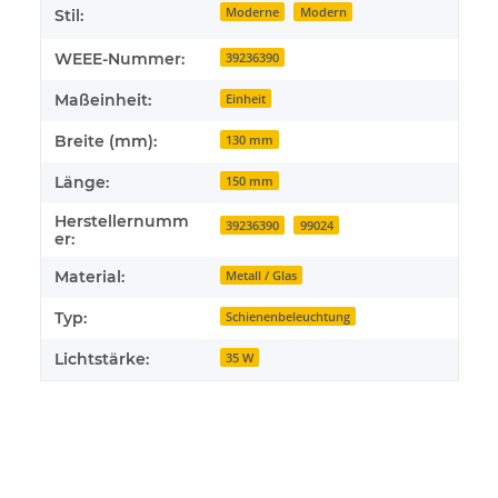
Moderne
Modern
Stil:
WEEE-Nummer:
39236390
Maßeinheit:
Einheit
Breite (mm):
130 mm
Länge:
150 mm
Herstellernumm
39236390
99024
er:
Material:
Metall / Glas
Typ:
Schienenbeleuchtung
Lichtstärke:
35 W