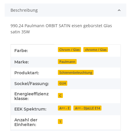
Beschreibung
990.24 Paulmann ORBIT SATIN eisen gebürstet Glas
satin 35W
Produkteigenschaft
Wert
Chrom / Glas
chrome / Glas
Farbe:
Marke:
Paulmann
Produktart:
Schienenbeleuchtung
Sockel/Fassung:
GU4
Energieeffizienz
C
klasse:
A++ - E
A++ - DJaLLE E14
EEK Spektrum:
Anzahl der
1
Einheiten: