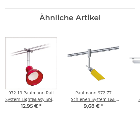
Ähnliche Artikel
972.19 Paulmann Rail
Paulmann 972.77
System Light&Easy Spice
Schienen System L&E
Spot Chili 1x35W GU5,3
Phantom Spot Phila 40W
Lig
12,95 €
*
9,68 €
*
Chrom/Rot tra
G9 Chrome Matt/orange
LF
satiniert/gelb satiniert
Chro
230V
Metall/Kunststoff/Glas