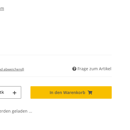
em
Frage zum Artikel
nd abweichend)
tk
In den Warenkorb
den geladen ...