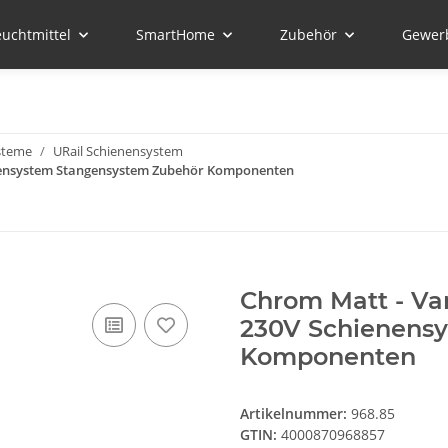
euchtmittel
SmartHome
Zubehör
Gewer
steme
URail Schienensystem
enensystem Stangensystem Zubehör Komponenten
Chrom Matt - Va
230V Schienens
Komponenten
Artikelnummer:
968.85
GTIN:
4000870968857