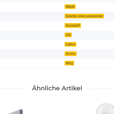
968,86
Zubehör ohne Leuchtmittel
Kunststoff
230
5 Jahre
45 mm
445 g
Ähnliche Artikel