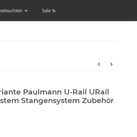
beleuchten
Sale %
riante Paulmann U-Rail URail
ystem Stangensystem Zubehör