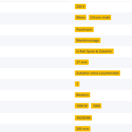
230 V
Weiss
Chrom matt
Paulmann
Wandmontage
U-Rail Spots & Zubehör
27 mm
Zubehör ohne Leuchtmittel
1
Modern
1000 W
1000
39236390
205 mm