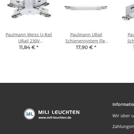
Paulmann Weiss U-Rail
Paulmann URail
Pa
URail 230V
Schienensystem Flex
Sc
Schienensystem
Verbinder II max.
Lig
11,84 €
*
17,90 €
*
Stangensystem
1000W Weiß 230V
Verbi
Komponenten weiß
Kunststoff
Informati
Wir über 
Zahlungsm