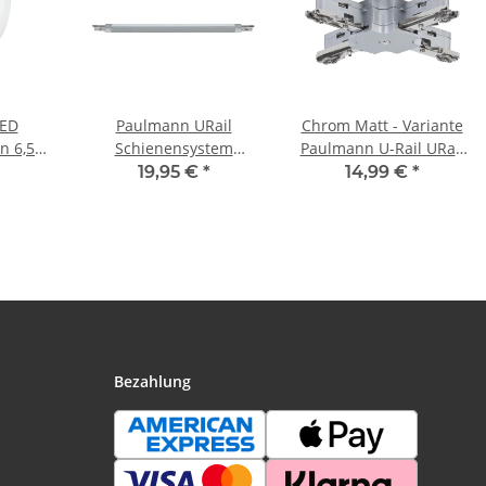
LED
Paulmann URail
Chrom Matt - Variante
n 6,5W
Schienensystem
Paulmann U-Rail URail
00K
Verbinder Maxiflex
230V Schienensystem
19,95 €
*
14,99 €
*
max. 1000W Chrom
Stangensystem
matt 230V Kunststoff
Zubehör Komponenten
Bezahlung