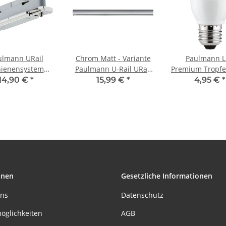
ulmann URail
Chrom Matt - Variante
Paulmann 
hienensystem
Paulmann U-Rail URail
Premium Tropfe
ht&Easy Linien
230V Schienensystem
E27 230V 27
14,90 €
*
15,99 €
*
4,95 €
*
nder 230V Metall
Stangensystem
dimmbar
Zubehör Komponenten
onen
Gesetzliche Informationen
uns
Datenschutz
öglichkeiten
AGB