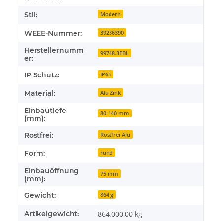
Stil:
Modern
WEEE-Nummer:
39236390
Herstellernumm
99748.3EBL
er:
IP Schutz:
IP65
Material:
Alu Zink
Einbautiefe
80-140 mm
(mm):
Rostfrei:
Rostfrei Alu
Form:
rund
Einbauöffnung
75 mm
(mm):
Gewicht:
864 g
Artikelgewicht:
864.000,00
kg