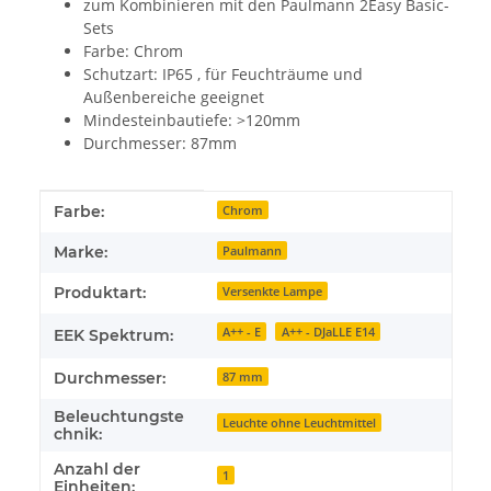
zum Kombinieren mit den Paulmann 2Easy Basic-
Sets
Farbe: Chrom
Schutzart: IP65 , für Feuchträume und
Außenbereiche geeignet
Mindesteinbautiefe: >120mm
Durchmesser: 87mm
Produkteigenschaft
Wert
Farbe:
Chrom
Marke:
Paulmann
Produktart:
Versenkte Lampe
A++ - E
A++ - DJaLLE E14
EEK Spektrum:
Durchmesser:
87 mm
Beleuchtungste
Leuchte ohne Leuchtmittel
chnik:
Anzahl der
1
Einheiten: