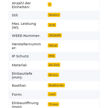
Anzahl der
1
Einheiten:
Stil:
Modern
Max. Leistung
35 W
(W):
WEEE-Nummer:
39236390
Herstellernumm
993,42
er:
IP Schutz:
IP65
Material:
Alu Zink
Einbautiefe
80 mm
(mm):
Rostfrei:
Rostfrei Alu
Form:
rund
Einbauöffnung
75 mm
(mm):