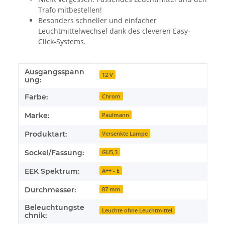
Trafo mitbestellen!
Besonders schneller und einfacher
Leuchtmittelwechsel dank des cleveren Easy-
Click-Systems.
Ausgangsspann
Produkteigenschaft
Wert
12 V
ung:
Farbe:
Chrom
Marke:
Paulmann
Produktart:
Versenkte Lampe
Sockel/Fassung:
GU5,3
EEK Spektrum:
A++ - E
Durchmesser:
87 mm
Beleuchtungste
Leuchte ohne Leuchtmittel
chnik: