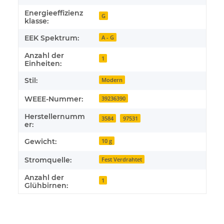
Energieeffizienz
G
klasse:
EEK Spektrum:
A - G
Anzahl der
1
Einheiten:
Stil:
Modern
WEEE-Nummer:
39236390
Herstellernumm
3584
97531
er:
Gewicht:
10 g
Stromquelle:
Fest Verdrahtet
Anzahl der
1
Glühbirnen: