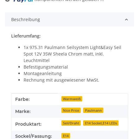
Loading...
Beschreibung
Lieferumfang:
1x 975.31 Paulmann Seilsystem Light&Easy Seil
Spot 12V 35W Sheela Chrom matt, inkl.
Leuchtmittel
Befestigungsmaterial
Montageanleitung
Rechnung mit ausgewiesener MwSt.
Produkteigenschaft
Wert
Farbe:
Warmweiß
Nice Price
Paulmann
Marke:
Seil/Draht
E14 Sockel,E14 LEDs
Produktart:
Sockel/Fassung:
E14