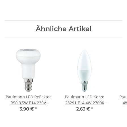
Ähnliche Artikel
Paulmann LED Reflektor
Paulmann LED Kerze
Pau
R50 3,5W E14 230V
28291 E14 4W 2700K
4W
2700K
Warmweiß 250Lumen
3,90 €
*
2,63 €
*
Kunststoff satiniert