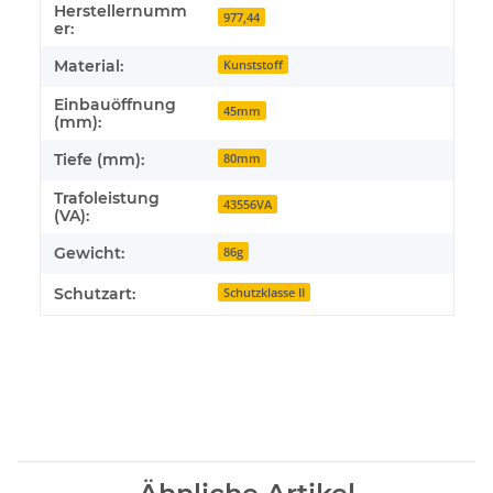
Herstellernumm
977,44
er:
Material:
Kunststoff
Einbauöffnung
45mm
(mm):
Tiefe (mm):
80mm
Trafoleistung
43556VA
(VA):
Gewicht:
86g
Schutzart:
Schutzklasse II