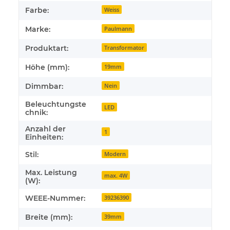
Farbe:
Weiss
Marke:
Paulmann
Produktart:
Transformator
Höhe (mm):
19mm
Dimmbar:
Nein
Beleuchtungste
LED
chnik:
Anzahl der
1
Einheiten:
Stil:
Modern
Max. Leistung
max. 4W
(W):
WEEE-Nummer:
39236390
Breite (mm):
39mm