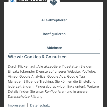
Informationen
Alle akzeptieren
Gesetzliche Informationen
Konfigurieren
Bezahlung
Ablehnen
Wie wir Cookies & Co nutzen
Durch Klicken auf „Alle akzeptieren“ gestatten Sie den
Einsatz folgender Dienste auf unserer Website: YouTube,
Vimeo, Google Analytics, Google Ads, Google Tag
Manager, Billiger.de Tracking. Sie können die Einstellung
jederzeit ändern (Fingerabdruck-Icon links unten). Weitere
Vertrag widerrufen
Details finden Sie unter
Konfigurieren
und in unserer
Datenschutzerklärung
.
* Alle Preise inkl. gesetzlicher USt., zzgl.
Versand
Impressum
|
Datenschutz