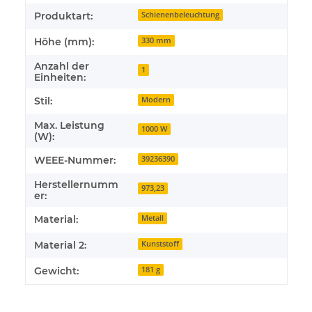
Produktart:
Schienenbeleuchtung
Höhe (mm):
330 mm
Anzahl der
1
Einheiten:
Stil:
Modern
Max. Leistung
1000 W
(W):
WEEE-Nummer:
39236390
Herstellernumm
973,23
er:
Material:
Metall
Material 2:
Kunststoff
Gewicht:
181 g