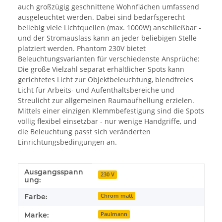
auch großzügig geschnittene Wohnflächen umfassend
ausgeleuchtet werden. Dabei sind bedarfsgerecht
beliebig viele Lichtquellen (max. 1000W) anschließbar -
und der Stromauslass kann an jeder beliebigen Stelle
platziert werden. Phantom 230V bietet
Beleuchtungsvarianten für verschiedenste Ansprüche:
Die große Vielzahl separat erhältlicher Spots kann
gerichtetes Licht zur Objektbeleuchtung, blendfreies
Licht für Arbeits- und Aufenthaltsbereiche und
Streulicht zur allgemeinen Raumaufhellung erzielen.
Mittels einer einzigen Klemmbefestigung sind die Spots
völlig flexibel einsetzbar - nur wenige Handgriffe, und
die Beleuchtung passt sich veränderten
Einrichtungsbedingungen an.
Ausgangsspann
Produkteigenschaft
Wert
230 V
ung:
Farbe:
Chrom matt
Marke:
Paulmann