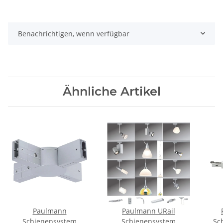
Benachrichtigen, wenn verfügbar
Ähnliche Artikel
Paulmann
Paulmann URail
Schienensystem
Schienensystem
Sc