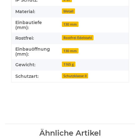
IP Schutz:
Material:
Metall
Einbautiefe
130 mm
(mm):
Rostfrei:
Rostfrei Edelstahl
Einbauöffnung
130 mm
(mm):
Gewicht:
1165 g
Schutzart:
Schutzklasse II
Ähnliche Artikel