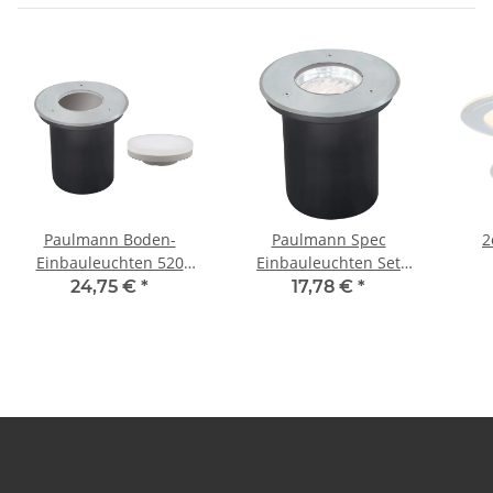
Paulmann Boden-
Paulmann Spec
2er
Einbauleuchten 520
Einbauleuchten Set
lumen IP67 LED 7W 230V
Boden überfahrb
Ei
24,75 €
*
17,78 €
*
GX53 140mm Edelstahl
Sparlampe IP67 7W 230V
D
Bodenlampe
GX53 Disc 140mm
2x
Edelstahl/Metall
Kla