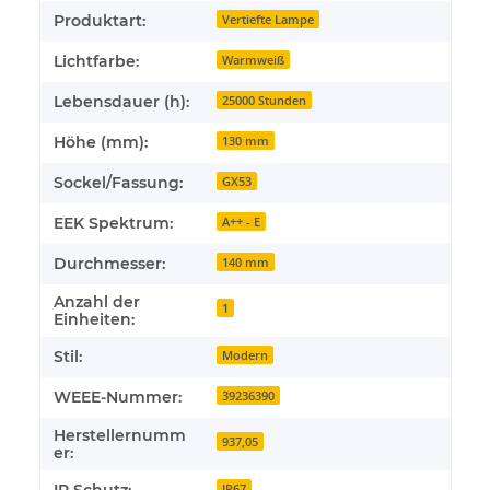
Produktart:
Vertiefte Lampe
Lichtfarbe:
Warmweiß
Lebensdauer (h):
25000 Stunden
Höhe (mm):
130 mm
Sockel/Fassung:
GX53
EEK Spektrum:
A++ - E
Durchmesser:
140 mm
Anzahl der
1
Einheiten:
Stil:
Modern
WEEE-Nummer:
39236390
Herstellernumm
937,05
er:
IP67