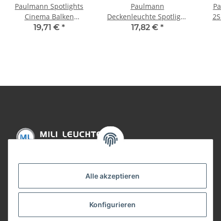
Paulmann Spotlights
Paulmann
Pa
Cinema Balken
Deckenleuchte Spotlight
2S
max.2x50W GU10
2Simple LED 3x3,5W
GU
19,71 €
*
17,82 €
*
Schwarz matt 230V
GU10 230V Schwarz
m
Metall
Chrom
Informationen
Alle akzeptieren
Gesetzliche Informationen
Konfigurieren