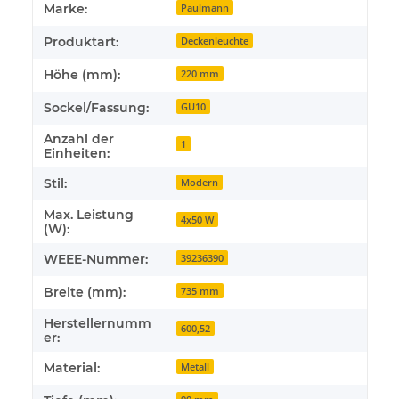
Marke:
Paulmann
Produktart:
Deckenleuchte
Höhe (mm):
220 mm
Sockel/Fassung:
GU10
Anzahl der
1
Einheiten:
Stil:
Modern
Max. Leistung
4x50 W
(W):
WEEE-Nummer:
39236390
Breite (mm):
735 mm
Herstellernumm
600,52
er:
Material:
Metall