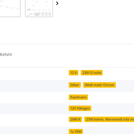
Kelvin
12 V
230/12 volts
Silber
Weiß matt/ Chrom
Paulmann
12V Halogen
2900 K
2700 kelvin, Warmweiß très m
1x 35W