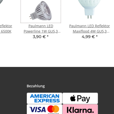
flektor
Paulmann LED
Paulmann LED Reflektor
 6500K
Powerline 1W GU5,3
Maxiflood 4W GU5,3
Warmweiß 3200K
12V Warmweiß
3,90 €
*
4,99 €
*
Bezahlung