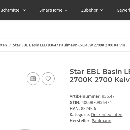
euchtmittel
SmartHome
Zubehör
Gewer
hten
Star EBL Basin LED 93647 Paulmann 6x0,45W 2700K 2700 Kelvin
Star EBL Basin 
2700K 2700 Kelv
Artikelnummer:
936.47
GTIN:
4000870936474
HAN:
83245.6
Kategorie:
Deckenleuchten
Hersteller:
Paulmann