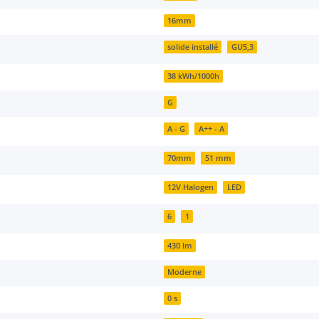
16mm
solide installé
GU5,3
38 kWh/1000h
G
A - G
A++ - A
70mm
51 mm
12V Halogen
LED
6
1
430 lm
Moderne
0 s