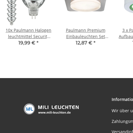
10x Paulmann Halogen
Paulmann Premium
3 x 
leuchtmittel Security
Einbauleuchten Set
Aufbau
Halo+ 28W GU5,3 12V
Panel Jet eckig LED
ru
19,99 €
*
12,87 €
*
51mm 36° Silber
1x11,5W 2700K 230V
Fern
210mm Eisen
Far
gebürstet/Alu
Informati
Wir über 
Zahlungsm
Versandin