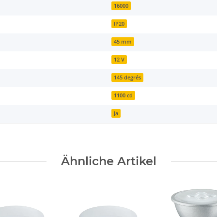
16000
IP20
45 mm
12 V
145 degrés
1100 cd
Ja
Ähnliche Artikel