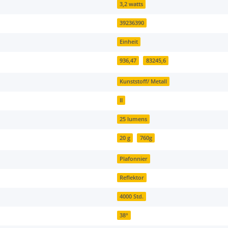
3,2 watts
39236390
Einheit
936,47
83245,6
Kunststoff/ Metall
II
25 lumens
20 g
760g
Plafonnier
Reflektor
4000 Std.
38°