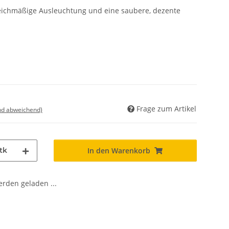
eichmäßige Ausleuchtung und eine saubere, dezente
Frage zum Artikel
nd abweichend)
tk
In den Warenkorb
den geladen ...