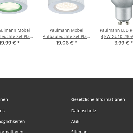
Paulmann Möbel
Paulmann Möbel
Paulmann LED Re
leuchte Set Platy
Aufbauleuchte Set Platy
4,5W GU10 230V
nd RGB inkl.
LED 3x2,5W 7,5VA
19,99 €
*
19,06 €
*
3,99 €
*
bedienung 3x1W
230V/700mA Weiß
bwechsel weiß
matt/ Kunststoff
onen
Gesetzliche Informationen
uns
Datenschutz
öglichkeiten
AGB
formationen
Sitemap